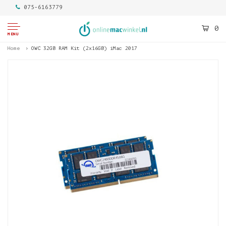
075-6163779
0
MENU
Home
OWC 32GB RAM Kit (2x16GB) iMac 2017