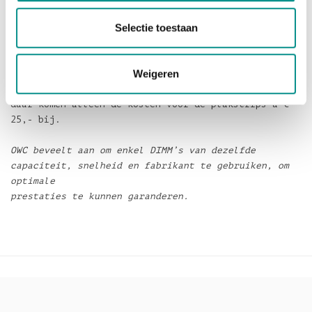
Maak dan een afspraak en wij plaatsen het geheugen
Selectie toestaan
in de
27" iMac's geheel gratis. Heeft u een 21.5" iMac dan
kunnen wij het geheugen ook voor u plaatsen, dat is
Weigeren
alleen
flink meer werk en daar rekenen wij € 129,- voor,
daar komen alleen de kosten voor de plakstrips a €
25,- bij.
OWC beveelt aan om enkel DIMM’s van dezelfde
capaciteit, snelheid en fabrikant te gebruiken, om
optimale
prestaties te kunnen garanderen.