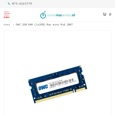
075-6163779
0
MENU
Home
OWC 2GB RAM (1x2GB) Mac mini Mid 2007