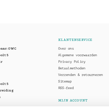
KLANTENSERVICE
baar: OWC
Over ons
olt 5
Algemene voorwaarden
tr
Privacy Policy
Betaalmethoden
Verzenden & retourneren
Sitemap
olt 5
RSS-feed
breiding
s
MIJN ACCOUNT