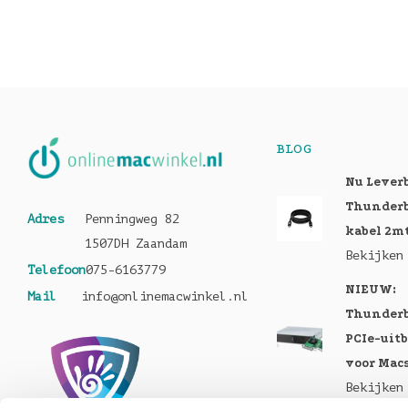
BLOG
Nu Lever
Thunderb
Adres
Penningweg 82
kabel 2m
1507DH Zaandam
Bekijken
Telefoon
075-6163779
NIEUW:
Mail
info@onlinemacwinkel.nl
Thunderb
PCIe-uit
voor Mac
Bekijken