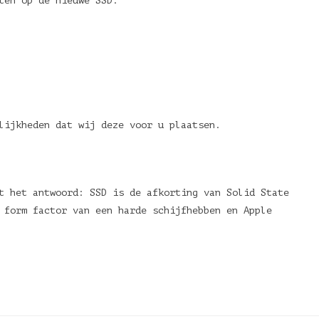
tten op de nieuwe SSD.
lijkheden dat wij deze voor u plaatsen.
t het antwoord: SSD is de afkorting van Solid State
e form factor van een harde schijfhebben en Apple