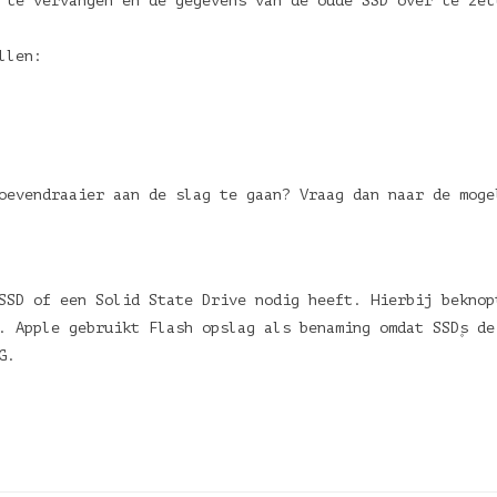
D te vervangen en de gegevens van de oude SSD over te ze
llen:
oevendraaier aan de slag te gaan? Vraag dan naar de moge
SSD of een Solid State Drive nodig heeft. Hierbij beknop
. Apple gebruikt Flash opslag als benaming omdat SSD۪s d
G.