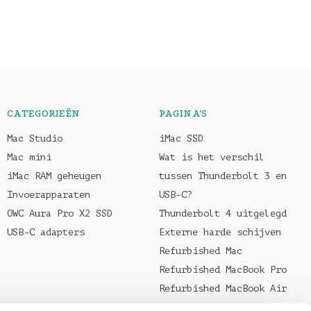
CATEGORIEËN
PAGINA'S
Mac Studio
iMac SSD
Mac mini
Wat is het verschil
iMac RAM geheugen
tussen Thunderbolt 3 en
Invoerapparaten
USB-C?
OWC Aura Pro X2 SSD
Thunderbolt 4 uitgelegd
USB-C adapters
Externe harde schijven
Refurbished Mac
Refurbished MacBook Pro
Refurbished MacBook Air
Welke oplader voor je