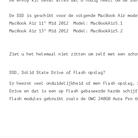
De envoy kit bevat alles dat u nodig heeft om de SS
De SSD is geschikt voor de volgende MacBook Air mode
MacBook Air 11" Mid 2012 Model: MacBookAir5.1
MacBook Air 13" Mid 2012 Model: MacBookAir5.2
Ziet u het helemaal niet zitten om zelf met een schr
SSD, Solid State Drive of Flash opslag?
Er heerst veel onduidelijkheid of men Flash opslag, 
Drive en dat is een op Flash gebaseerde harde schijf
Flash modules gebruikt zoals de OWC 240GB Aura Pro 6