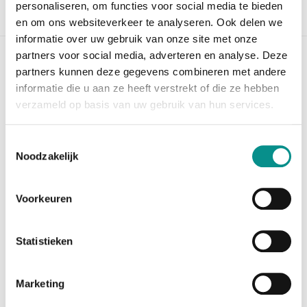
personaliseren, om functies voor social media te bieden
Beschrijving
en om ons websiteverkeer te analyseren. Ook delen we
informatie over uw gebruik van onze site met onze
partners voor social media, adverteren en analyse. Deze
OWC 1TB Aura Pro X2 SSD Mac mini (Late
partners kunnen deze gegevens combineren met andere
2014)
informatie die u aan ze heeft verstrekt of die ze hebben
verzameld op basis van uw gebruik van hun services.
Let op: U moet eerst High Sierra (10.13) of hoger
geïnstalleerd hebben, alvorens u de SSD kunt
plaatsen.
Toestemmingsselectie
Noodzakelijk
Te weinig opslagcapaciteit in uw Mac mini? De OWC
480GB Aura Pro X2 biedt uitkomst. Vervang de huidige
Voorkeuren
SSD
voor deze 1TB grote SSD en u hebt voorlopig weer
voldoende opslag. Met een leessnelheid van wel
Statistieken
3282MB/s en
een schrijfsnelheid van 2432MB/s, is hij razend
snel.
Marketing
Heeft u uw Mac mini aangeschaft met alleen een harde