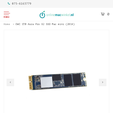
075-6163779
0
MENU
Home
OWC 1TB Aura Pro X2 SSD Mac mini (2014)