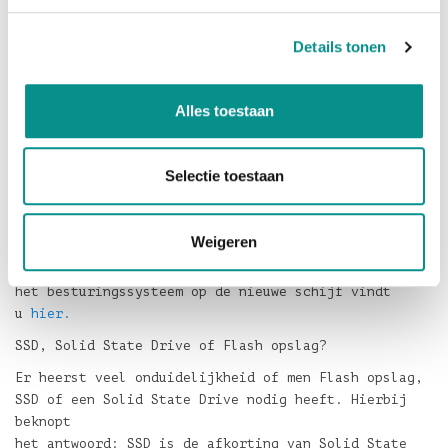
schijf? Dan kunt u met de
Mac mini 2014 PCIe SSD
add-on kit
de Aura Pro X2 SSD bijplaatsen met
Details tonen
behoudt van de hard schijf. U profiteert dan van de
snelheid van
de Aura Pro X2 SSD zonder verlies van de
Alles toestaan
opslagcapaciteit van de harde schijf.
Ziet u het helemaal niet zitten om zelf met een
Selectie toestaan
schroevendraaier aan de slag te gaan? Vraag dan naar
de
mogelijkheden dat wij deze voor u plaatsen.
Weigeren
De installatiehandleiding voor het installeren van
het besturingssysteem op de nieuwe schijf vindt
u
hier.
SSD, Solid State Drive of Flash opslag?
Er heerst veel onduidelijkheid of men Flash opslag,
SSD of een Solid State Drive nodig heeft. Hierbij
beknopt
het antwoord: SSD is de afkorting van Solid State