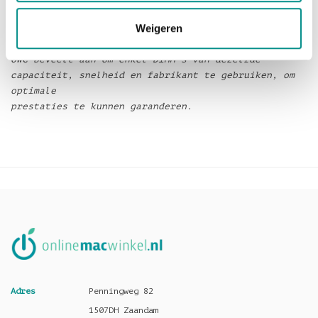
gratis
Weigeren
voor u.
OWC beveelt aan om enkel DIMM’s van dezelfde
capaciteit, snelheid en fabrikant te gebruiken, om
optimale
prestaties te kunnen garanderen.
Adres
Penningweg 82
1507DH Zaandam