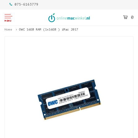
075-6163779
0
MENU
Home
OWC 16GB RAM (1x16GB ) iMac 2017