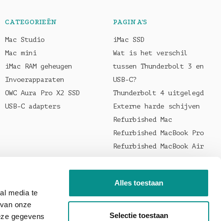
CATEGORIEËN
PAGINA'S
Mac Studio
iMac SSD
Mac mini
Wat is het verschil
iMac RAM geheugen
tussen Thunderbolt 3 en
Invoerapparaten
USB-C?
OWC Aura Pro X2 SSD
Thunderbolt 4 uitgelegd
USB-C adapters
Externe harde schijven
Refurbished Mac
Refurbished MacBook Pro
Refurbished MacBook Air
Welke oplader voor je
MacBook?
Alles toestaan
al media te
 van onze
Selectie toestaan
deze gegevens