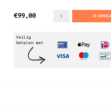
€99,00
IN WINKEL
Veilig
betalen met