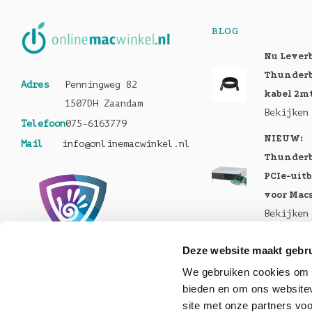
BLOG
Nu Lever
Thunderb
Adres
Penningweg 82
kabel 2m
1507DH Zaandam
Bekijken
Telefoon
075-6163779
NIEUW:
Mail
info@onlinemacwinkel.nl
Thunderb
PCIe-uit
voor Mac
Bekijken
Nu te bes
Deze website maakt gebru
MacBook 
We gebruiken cookies om c
Pro en M
bieden en om ons websitev
Bekijken
site met onze partners vo