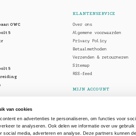
KLANTENSERVICE
baar: OWC
Over ons
olt 5
Algemene voorwaarden
tr
Privacy Policy
Betaalmethoden
Verzenden & retourneren
Sitemap
olt 5
RSS-feed
breiding
s
MIJN ACCOUNT
Registreren
tellen:
Mijn bestellingen
ik van cookies
Pro M5
Mijn tickets
ontent en advertenties te personaliseren, om functies voor soci
5 Max
erkeer te analyseren. Ook delen we informatie over uw gebruik
or social media, adverteren en analyse. Deze partners kunnen 