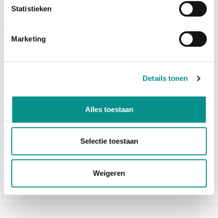
Statistieken
Beschrijving
Marketing
Apple Magic Mouse - Zwart
De meest recente Magic Mouse van Apple die opgeladen
wordt, zodat er geen batterijen meer nodig zijn.
Details tonen
Lichter
dan zijn voorganger en minder bewegende onderdelen
Alles toestaan
maken dat de muis beter aanvoelt dan de oude versie.
Het Multi-Touch oppervlak laat u met het grootste
gemak van de ene naar de andere website swipen.
Selectie toestaan
De Apple Magic Mouse is geschikt voor Apple
computers met bluetooth en Mac OS X 10.11 of hoger
Weigeren
en iPads
met iPadOS 13.4 of hoger.