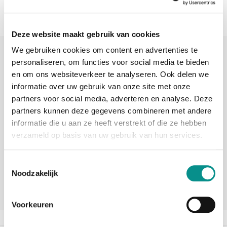
Deze website maakt gebruik van cookies
We gebruiken cookies om content en advertenties te
Sinds 2006 uw Mac specialist
personaliseren, om functies voor social media te bieden
30 dagen bedenktijd
en om ons websiteverkeer te analyseren. Ook delen we
informatie over uw gebruik van onze site met onze
Vandaag besteld, morgen in huis
partners voor social media, adverteren en analyse. Deze
partners kunnen deze gegevens combineren met andere
informatie die u aan ze heeft verstrekt of die ze hebben
beoordelingen
verzameld op basis van uw gebruik van hun services.
Toestemmingsselectie
Noodzakelijk
Voorkeuren