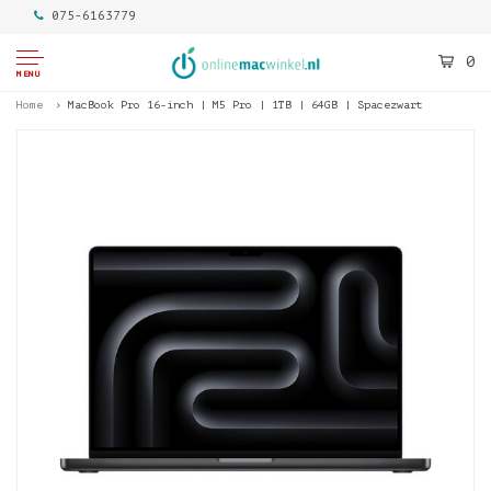
075-6163779
0
MENU
Home
MacBook Pro 16-inch | M5 Pro | 1TB | 64GB | Spacezwart