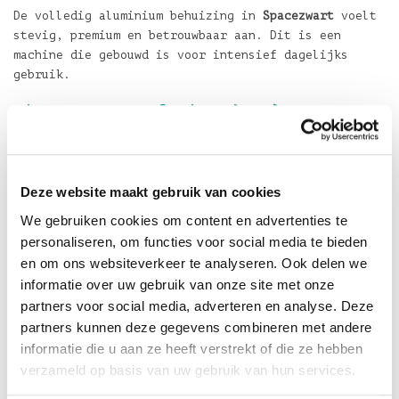
De volledig aluminium behuizing in
Spacezwart
voelt
stevig, premium en betrouwbaar aan. Dit is een
machine die gebouwd is voor intensief dagelijks
gebruik.
Uitgerust voor professioneel werken
Deze uitvoering in
Spacezwart
beschikt over
1TB
SSD‑opslag
en
64GB centraal geheugen
. Dat betekent
razendsnelle laadtijden, soepele multitasking en
Deze website maakt gebruik van cookies
meer dan genoeg ruimte voor grote projecten,
mediabestanden en professionele workflows.
We gebruiken cookies om content en advertenties te
personaliseren, om functies voor social media te bieden
De
Apple M5 Pro‑chip met 18‑core CPU en 20‑core GPU
en om ons websiteverkeer te analyseren. Ook delen we
biedt indrukwekkende prestaties voor videobewerking,
informatie over uw gebruik van onze site met onze
softwareontwikkeling, 3D‑werk en andere veeleisende
taken.
partners voor social media, adverteren en analyse. Deze
partners kunnen deze gegevens combineren met andere
Klaar voor de toekomst
informatie die u aan ze heeft verstrekt of die ze hebben
Met de
M5 Pro‑chip
is MacBook Pro volledig klaar
verzameld op basis van uw gebruik van hun services.
voor Apple Intelligence en on‑device AI‑taken.