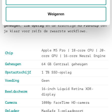
MacBook Pro 16-inch in Spacezwart kopen
De
MacBook Pro 16-inch M5 Pro in Spacezwart
is de
Weigeren
ideale keuze voor professionals die maximale kracht,
betrouwbaarheid en schermkwaliteit zoeken. Met
64GB
geheugen
,
1TB opslag
en de krachtige
M5 Pro‑chip
ben
je klaar voor zelfs de zwaarste workflows.
Apple M5 Pro | 18-core CPU | 20-
Chip
core GPU | 16-core Neural Engine
Geheugen
64 GB Centraal geheugen
Opstartschijf
1 TB SSD-opslag
Voeding
Geen
16-inch Liquid Retina XDR-
Beeldscherm
display
Camera
1080p FaceTime HD-camera
Oplader
MagSafe 3-oplaadpoort