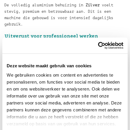
De volledig aluminium behuizing in
Zilver
voelt
stevig, premium en betrouwbaar aan. Dit is een
machine die gebouwd is voor intensief dagelijks
gebruik.
Uitgerust voor professioneel werken
Deze uitvoering in
Zilver
beschikt over
1TB
SSD‑opslag
en
48GB centraal geheugen
. Dat betekent
razendsnelle laadtijden, soepele multitasking en
meer dan genoeg ruimte voor grote projecten,
Deze website maakt gebruik van cookies
mediabestanden en professionele workflows.
We gebruiken cookies om content en advertenties te
De
Apple M5 Pro‑chip met 12‑core CPU en 18‑core GPU
personaliseren, om functies voor social media te bieden
biedt indrukwekkende prestaties voor videobewerking,
en om ons websiteverkeer te analyseren. Ook delen we
softwareontwikkeling, 3D‑werk en andere veeleisende
informatie over uw gebruik van onze site met onze
taken.
partners voor social media, adverteren en analyse. Deze
partners kunnen deze gegevens combineren met andere
Klaar voor de toekomst
informatie die u aan ze heeft verstrekt of die ze hebben
Met de
M5 Pro‑chip
is MacBook Pro volledig klaar
verzameld op basis van uw gebruik van hun services.
voor Apple Intelligence en on‑device AI‑taken.