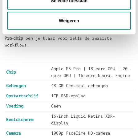
Selectie toestaan
MacBook Pro 16-inch in Zilver kopen
De
MacBook Pro 16-inch M5 Pro in Zilver
is een
uitstekende keuze voor professionals die maximale
Weigeren
kracht, betrouwbaarheid en schermkwaliteit zoeken.
Met
48GB geheugen
,
1TB opslag
en de krachtige
M5
Pro‑chip
ben je klaar voor zelfs de zwaarste
workflows.
Apple M5 Pro | 18-core CPU | 20-
Chip
core GPU | 16-core Neural Engine
Geheugen
48 GB Centraal geheugen
Opstartschijf
1TB SSD-opslag
Voeding
Geen
16-inch Liquid Retina XDR-
Beeldscherm
display
Camera
1080p FaceTime HD-camera