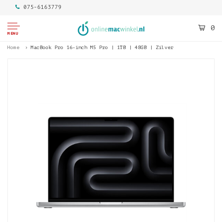
075-6163779
0
MENU
Home
MacBook Pro 16-inch M5 Pro | 1TB | 48GB | Zilver