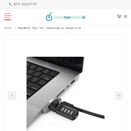
075-6163779
0
MENU
Home
MacBook Pro 16" Combinatie Kabelslot