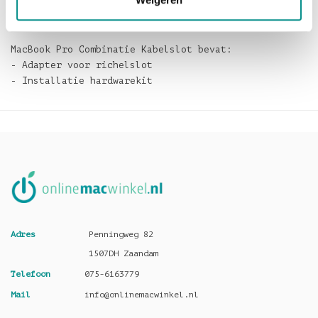
een hoes of tas past. Bovendien kan hij zowel links
als rechts van het trackpad worden bevestigd.
MacBook Pro Combinatie Kabelslot bevat:
- Adapter voor richelslot
- Installatie hardwarekit
Adres
Penningweg 82
1507DH Zaandam
Telefoon
075-6163779
Mail
info@onlinemacwinkel.nl