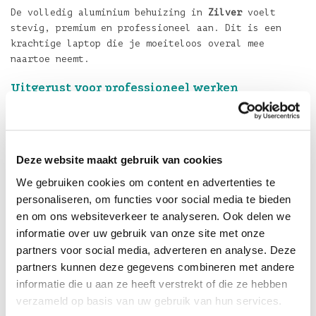
De volledig aluminium behuizing in
Zilver
voelt
stevig, premium en professioneel aan. Dit is een
krachtige laptop die je moeiteloos overal mee
naartoe neemt.
Uitgerust voor professioneel werken
Deze uitvoering in
Zilver
beschikt over
2TB
SSD‑opslag
en
24GB centraal geheugen
. Dat betekent
razendsnelle laadtijden, soepele multitasking en
voldoende ruimte voor grote projecten,
Deze website maakt gebruik van cookies
mediabestanden en professionele apps.
We gebruiken cookies om content en advertenties te
De
Apple M5 Pro‑chip met 12‑core CPU en 18‑core GPU
personaliseren, om functies voor social media te bieden
biedt indrukwekkende prestaties voor videobewerking,
en om ons websiteverkeer te analyseren. Ook delen we
softwareontwikkeling, grafisch werk en andere
informatie over uw gebruik van onze site met onze
veeleisende taken.
partners voor social media, adverteren en analyse. Deze
partners kunnen deze gegevens combineren met andere
Klaar voor de toekomst
informatie die u aan ze heeft verstrekt of die ze hebben
Met de
M5 Pro‑chip
is MacBook Pro helemaal klaar
verzameld op basis van uw gebruik van hun services.
voor Apple Intelligence en on‑device AI‑taken.