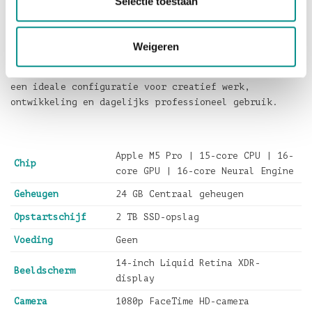
Selectie toestaan
MacBook Pro 14-inch in Zilver kopen
De
MacBook Pro 14-inch M5 Pro in Zilver
is een
uitstekende keuze voor professionals die krachtige
Weigeren
prestaties zoeken in een draagbaar formaat. Met
24GB
geheugen
,
2TB opslag
en de snelle
M5 Pro‑chip
is dit
een ideale configuratie voor creatief werk,
ontwikkeling en dagelijks professioneel gebruik.
Apple M5 Pro | 15-core CPU | 16-
Chip
core GPU | 16-core Neural Engine
Geheugen
24 GB Centraal geheugen
Opstartschijf
2 TB SSD-opslag
Voeding
Geen
14-inch Liquid Retina XDR-
Beeldscherm
display
Camera
1080p FaceTime HD-camera