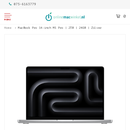
075-6163779
0
MENU
Home
MacBook Pro 14-inch M5 Pro | 2TB | 24GB | Zilver