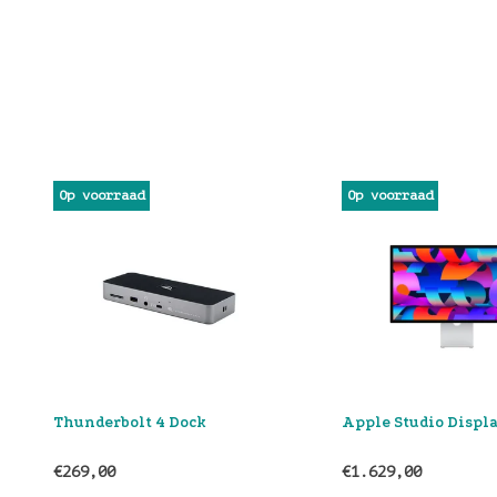
Op voorraad
Op voorraad
Apple Studio Display
Apple USB-C
Lichtnetadapter (7
€1.629,00
€65,00