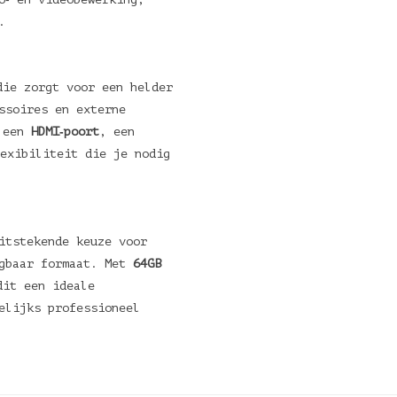
.
die zorgt voor een helder
ssoires en externe
 een
HDMI‑poort
, een
exibiliteit die je nodig
itstekende keuze voor
agbaar formaat. Met
64GB
it een ideale
elijks professioneel