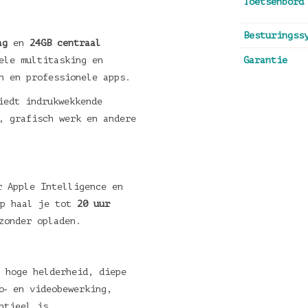
Toetsenbord
Besturingss
ag
en
24GB centraal
ele multitasking en
Garantie
n en professionele apps.
edt indrukwekkende
, grafisch werk en andere
 Apple Intelligence en
rp haal je tot
20 uur
zonder opladen.
 hoge helderheid, diepe
o‑ en videobewerking,
ntieel is.