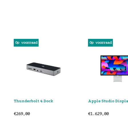
Op voorraad
Op voorraad
Apple Studio Display
Apple USB-C
Lichtnetadapter (7
€1.629,00
€65,00