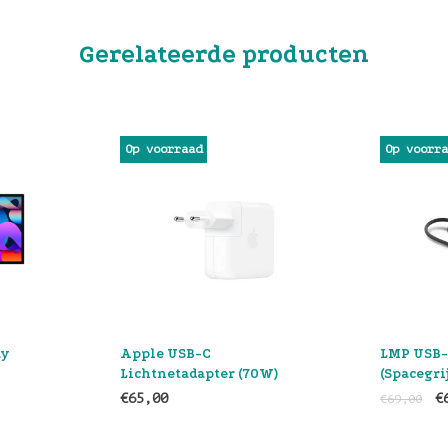
Gerelateerde producten
SALE
Op voorraad
Op voorr
LMP USB-C mini Dock
Verbatim
0W)
(Spacegrijs)
met disp
€65,00
€52,00
€69,00