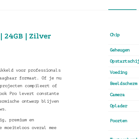
| 24GB | Zilver
Chip
Geheugen
Opstartschi
ikkeld voor professionals
Voeding
aagbaar formaat. Of je nu
Beeldscherm
eprojecten compileert of
ook Pro levert constante
Camera
ermische ontwerp blijven
Oplader
ws.
ig, premium en
Poorten
e moeiteloos overal mee