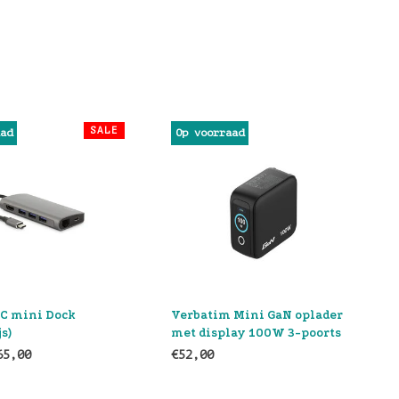
aad
 Mini GaN oplader
Thunderbolt 4 Dock
lay 100W 3-poorts
€269,00