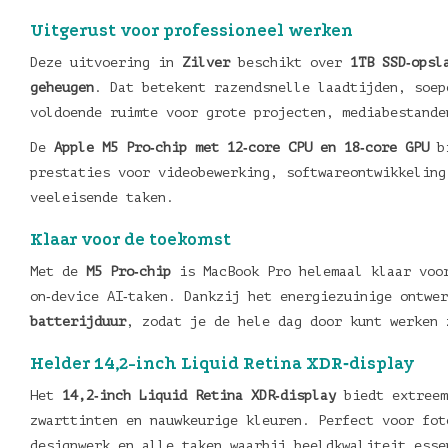
Uitgerust voor professioneel werken
Deze uitvoering in
Zilver
beschikt over
1TB SSD‑opsl
geheugen
. Dat betekent razendsnelle laadtijden, soep
voldoende ruimte voor grote projecten, mediabestande
De
Apple M5 Pro‑chip met 12‑core CPU en 18‑core GPU
bi
prestaties voor videobewerking, softwareontwikkeling
veeleisende taken.
Klaar voor de toekomst
Met de
M5 Pro‑chip
is MacBook Pro helemaal klaar voor
on‑device AI‑taken. Dankzij het energiezuinige ontwe
batterijduur
, zodat je de hele dag door kunt werken 
Helder 14,2-inch Liquid Retina XDR‑display
Het
14,2‑inch Liquid Retina XDR‑display
biedt extreem
zwarttinten en nauwkeurige kleuren. Perfect voor fot
designwerk en alle taken waarbij beeldkwaliteit esse