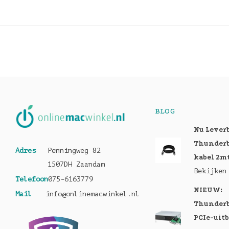
BLOG
Nu Lever
Thunderb
Adres
Penningweg 82
kabel 2m
1507DH Zaandam
Bekijken
Telefoon
075-6163779
NIEUW:
Mail
info@onlinemacwinkel.nl
Thunderb
PCIe-uit