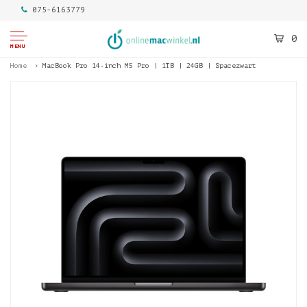
075-6163779
0
MENU
Home
MacBook Pro 14-inch M5 Pro | 1TB | 24GB | Spacezwart