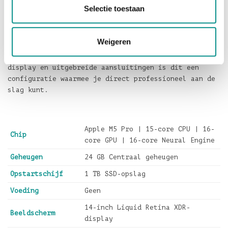
MacBook Pro 14-inch met M5 Pro kopen
Selectie toestaan
De MacBook Pro 14-inch met M5 Pro is een uitstekende
keuze als je op zoek bent naar een compacte en
Weigeren
krachtige MacBook voor intensief gebruik. Dankzij de
combinatie van sterke prestaties, een hoogwaardig
display en uitgebreide aansluitingen is dit een
configuratie waarmee je direct professioneel aan de
slag kunt.
Apple M5 Pro | 15-core CPU | 16-
Chip
core GPU | 16-core Neural Engine
Geheugen
24 GB Centraal geheugen
Opstartschijf
1 TB SSD-opslag
Voeding
Geen
14-inch Liquid Retina XDR-
Beeldscherm
display