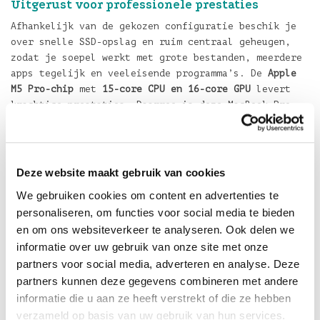
Uitgerust voor professionele prestaties
Afhankelijk van de gekozen configuratie beschik je
over snelle SSD-opslag en ruim centraal geheugen,
zodat je soepel werkt met grote bestanden, meerdere
apps tegelijk en veeleisende programma’s. De
Apple
M5 Pro-chip
met
15-core CPU en 16-core GPU
levert
krachtige prestaties. Daarmee is deze MacBook Pro
uitstekend geschikt voor gebruikers die extra
snelheid en grafische kracht nodig hebben.
Klaar voor Apple Intelligence
Deze website maakt gebruik van cookies
Met de M5 Pro-chip is MacBook Pro 14-inch uitstekend
We gebruiken cookies om content en advertenties te
geschikt voor Apple Intelligence en on-device AI-
taken. Daarbij profiteer je van een efficiënte
personaliseren, om functies voor social media te bieden
architectuur en een krachtige Media Engine, zodat je
en om ons websiteverkeer te analyseren. Ook delen we
niet alleen snel werkt, maar ook soepel omgaat met
informatie over uw gebruik van onze site met onze
zwaardere workflows. MacBook Pro 14-inch met M5 Pro
partners voor social media, adverteren en analyse. Deze
biedt bovendien een batterijduur tot
22 uur video
partners kunnen deze gegevens combineren met andere
streamen
of tot
14 uur draadloos internetten
, zodat
informatie die u aan ze heeft verstrekt of die ze hebben
je ook onderweg productief blijft.
verzameld op basis van uw gebruik van hun services.