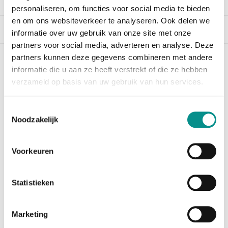
personaliseren, om functies voor social media te bieden
en om ons websiteverkeer te analyseren. Ook delen we
Beschrijving
informatie over uw gebruik van onze site met onze
partners voor social media, adverteren en analyse. Deze
partners kunnen deze gegevens combineren met andere
NewerTech MacBook Pro 13-inch (4x
informatie die u aan ze heeft verstrekt of die ze hebben
Thunderbolt 3) batterij 2018-2020
verzameld op basis van uw gebruik van hun services.
Wanneer topprestaties, kwaliteit en levensduur de
criteria zijn voor het upgraden van de batterij in
Toestemmingsselectie
Noodzakelijk
uw MacBook
Pro 13-inch 2018-2020 met twee Thunderbolt 3
poorten, is NewerTech NuPower de oplossing!
Voorkeuren
Een A-merk van OWC sinds 2003, NewerTech NuPower
batterijen zijn ontworpen om te voldoen aan en het
overstijgen van fabrieksspecificaties. Ook zijn deze
Statistieken
batterijen volledig compatibel met alle van
toepassing zijnde
Marketing
OEM slaap- en gereduceerd vermogen modi.