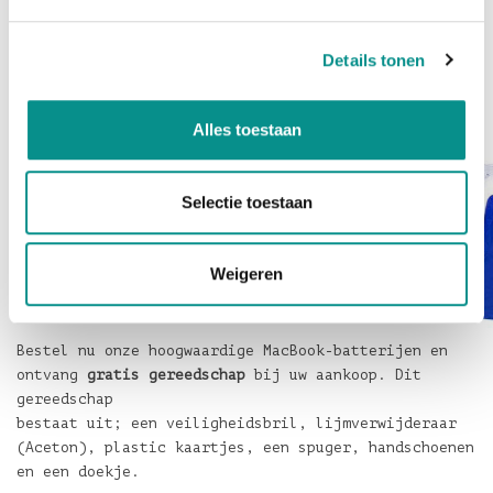
Als uw de batterij van uw Mac uw uithoudingsvermogen
niet meer bij kan benen, is het dus niet direct tijd
voor
Details tonen
een nieuwe Mac, maar blaast u hem gewoon nieuw
uithoudingsvermogen in met deze NewerTech batterij
van OWC.
Alles toestaan
Selectie toestaan
Weigeren
Bestel nu onze hoogwaardige MacBook-batterijen en
ontvang
gratis gereedschap
bij uw aankoop. Dit
gereedschap
bestaat uit; een veiligheidsbril, lijmverwijderaar
(Aceton), plastic kaartjes, een spuger, handschoenen
en een doekje.