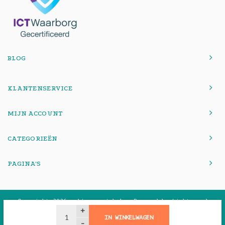
BLOG
KLANTENSERVICE
MIJN ACCOUNT
CATEGORIEËN
PAGINA'S
© Copyright 2026 onlinemacwinkel - Powered by
Lightspeed
-
Theme by
Shopmonkey
+
IN WINKELWAGEN
-