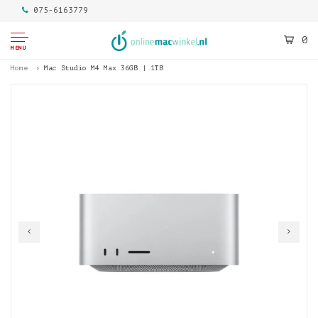
075-6163779
0
MENU
Home
Mac Studio M4 Max 36GB | 1TB