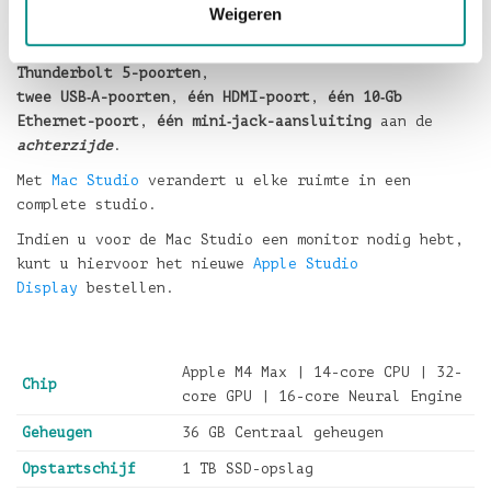
Weigeren
Verder is deze Mac Studio voorzien van
twee USB-C
poorten
en
SDXC sleuf
aan de
voorzijde
,
vier
Thunderbolt 5-poorten
,
twee USB‑A-poorten
,
één HDMI-poort
,
één 10‑Gb
Ethernet-poort
,
één mini‑jack-aansluiting
aan de
achterzijde
.
Met
Mac Studio
verandert u elke ruimte in een
complete studio.
Indien u voor de Mac Studio een monitor nodig hebt,
kunt u hiervoor het nieuwe
Apple Studio
Display
bestellen.
Apple M4 Max | 14-core CPU | 32-
Chip
core GPU | 16-core Neural Engine
Geheugen
36 GB Centraal geheugen
Opstartschijf
1 TB SSD-opslag