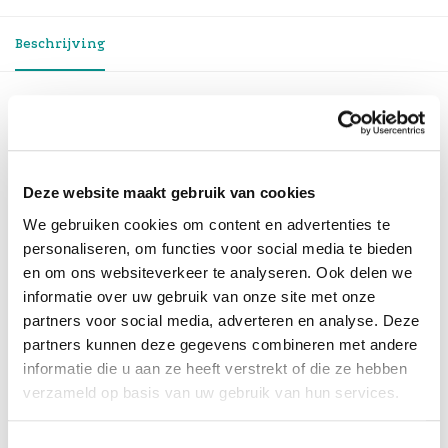
Beschrijving
Mac Studio M4 Max 16C CPU | 40C GPU |
64GB | 2TB
Deze verbeterde versie van de Mac Studio heeft nu
Deze website maakt gebruik van cookies
nog meer power dankzij de M4 Max chip.
We gebruiken cookies om content en advertenties te
De Mac Studio is enorm compact, uitgebreid
personaliseren, om functies voor social media te bieden
aansluitbaar en heeft weergaloze prestaties.
en om ons websiteverkeer te analyseren. Ook delen we
Mac Studio M4 Max heeft aan de voor- en de
informatie over uw gebruik van onze site met onze
achterkant in totaal 12 supersnelle en goed
partners voor social media, adverteren en analyse. Deze
bereikbare poorten, zodat jij de
partners kunnen deze gegevens combineren met andere
studio van je dromen kunt samen­stellen. Aan de
informatie die u aan ze heeft verstrekt of die ze hebben
voorkant kun je bijvoorbeeld je camera, externe
verzameld op basis van uw gebruik van hun services.
opslag en andere
devices aansluiten. En aan de achterkant zitten de
poorten waar je tot maar liefst vier Pro Display
Toestemmingsselectie