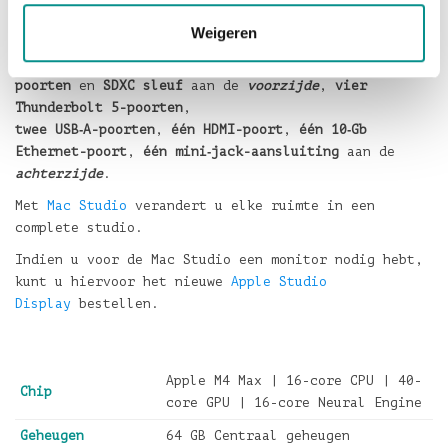
aangedreven door de
Apple M4 Max Chip met 16-core
CPU en 40-core GPU
.
Weigeren
Verder is deze Mac Studio voorzien van
twee USB-C
poorten
en
SDXC sleuf
aan de
voorzijde
,
vier
Thunderbolt 5-poorten
,
twee USB‑A-poorten
,
één HDMI-poort
,
één 10‑Gb
Ethernet-poort
,
één mini‑jack-aansluiting
aan de
achterzijde
.
Met
Mac Studio
verandert u elke ruimte in een
complete studio.
Indien u voor de Mac Studio een monitor nodig hebt,
kunt u hiervoor het nieuwe
Apple Studio
Display
bestellen.
Apple M4 Max | 16-core CPU | 40-
Chip
core GPU | 16-core Neural Engine
Geheugen
64 GB Centraal geheugen