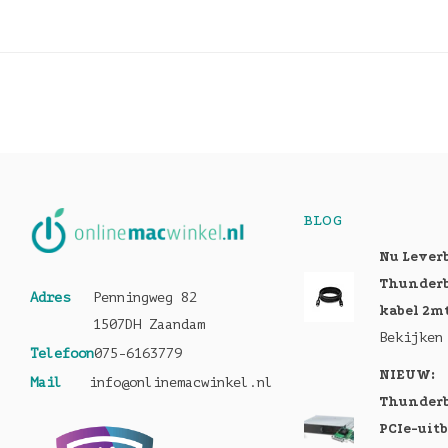
BLOG
Nu Lever
Thunderb
Adres
Penningweg 82
kabel 2m
1507DH Zaandam
Bekijken
Telefoon
075-6163779
NIEUW:
Mail
info@onlinemacwinkel.nl
Thunderb
PCIe-uit