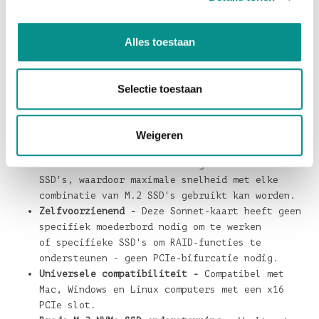
voor ultra-prestaties.
Specificaties:
Alles toestaan
De Sonnet M.2 8x4 Silent Gen4 PCIe kaart is een PCIe
4.0 kaart met volledige hoogte, met een
Selectie toestaan
48-baans PCIe 4.0 switch en x16 interface, ontworpen
om maximale prestaties te ondersteunen.
Kenmerken Sonnet M.2 8x4 kaart:
Weigeren
48-baans PCIe 4.0 switch -
x16 slot bandbreedte
is beschikbaar voor alle x4-geschakelde
SSD's, waardoor maximale snelheid met elke
combinatie van M.2 SSD's gebruikt kan worden.
Zelfvoorzienend -
Deze Sonnet-kaart heeft geen
specifiek moederbord nodig om te werken
of specifieke SSD's om RAID-functies te
ondersteunen - geen PCIe-bifurcatie nodig.
Universele compatibiliteit -
Compatibel met
Mac, Windows en Linux computers met een x16
PCIe slot.