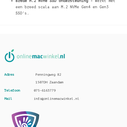
Brede M.2 NVMe SSD ondersteuning -
Werkt met
een breed scala aan M.2 NVMe Gen4 en Gen3
SSD's.
Adres
Penningweg 82
1507DH Zaandam
Telefoon
075-6163779
Mail
info@onlinemacwinkel.nl