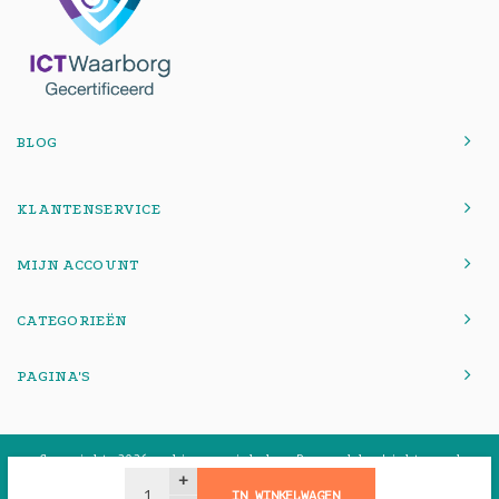
BLOG
KLANTENSERVICE
MIJN ACCOUNT
CATEGORIEËN
PAGINA'S
© Copyright 2026 onlinemacwinkel - Powered by
Lightspeed
-
Theme by
Shopmonkey
+
IN WINKELWAGEN