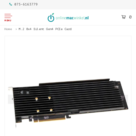
075-6163779
0
MENU
Home
M.2 8x4 Silent Gen4 PCIe Card