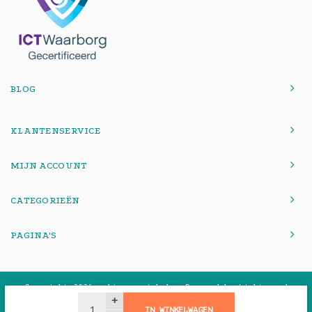
BLOG
KLANTENSERVICE
MIJN ACCOUNT
CATEGORIEËN
PAGINA'S
© Copyright 2026 onlinemacwinkel - Powered by
Lightspeed
-
Theme by
Shopmonkey
+
IN WINKELWAGEN