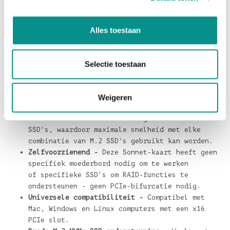
voor ultra-prestaties.
Specificaties:
Alles toestaan
De Sonnet M.2 8x4 Silent Gen4 PCIe kaart is een PCIe
4.0 kaart met volledige hoogte, met een
Selectie toestaan
48-baans PCIe 4.0 switch en x16 interface, ontworpen
om maximale prestaties te ondersteunen.
Kenmerken Sonnet M.2 8x4 kaart:
Weigeren
48-baans PCIe 4.0 switch -
x16 slot bandbreedte
is beschikbaar voor alle x4-geschakelde
SSD's, waardoor maximale snelheid met elke
combinatie van M.2 SSD's gebruikt kan worden.
Zelfvoorzienend -
Deze Sonnet-kaart heeft geen
specifiek moederbord nodig om te werken
of specifieke SSD's om RAID-functies te
ondersteunen - geen PCIe-bifurcatie nodig.
Universele compatibiliteit -
Compatibel met
Mac, Windows en Linux computers met een x16
PCIe slot.