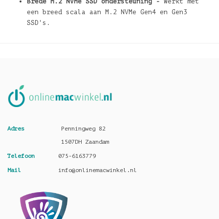
Brede M.2 NVMe SSD ondersteuning -
Werkt met
een breed scala aan M.2 NVMe Gen4 en Gen3
SSD's.
Adres
Penningweg 82
1507DH Zaandam
Telefoon
075-6163779
Mail
info@onlinemacwinkel.nl