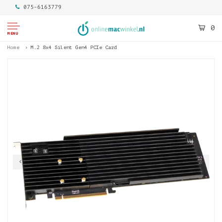
075-6163779
0
MENU
Home
M.2 8x4 Silent Gen4 PCIe Card