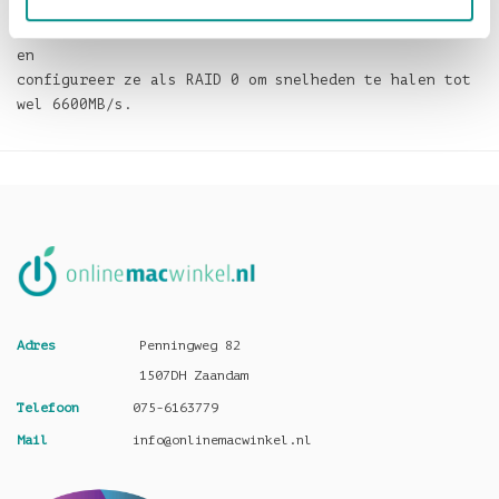
Installeer de M.2 2x4 Low-profile PCIe kaart met uw
SSD's in uw computer met PCIe 3.0 of 4.0 kaartsloten
en
configureer ze als RAID 0 om snelheden te halen tot
wel 6600MB/s.
Adres
Penningweg 82
1507DH Zaandam
Telefoon
075-6163779
Mail
info@onlinemacwinkel.nl