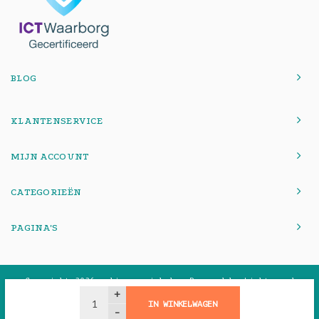
BLOG
KLANTENSERVICE
MIJN ACCOUNT
CATEGORIEËN
PAGINA'S
© Copyright 2026 onlinemacwinkel - Powered by
Lightspeed
-
Theme by
Shopmonkey
+
IN WINKELWAGEN
-