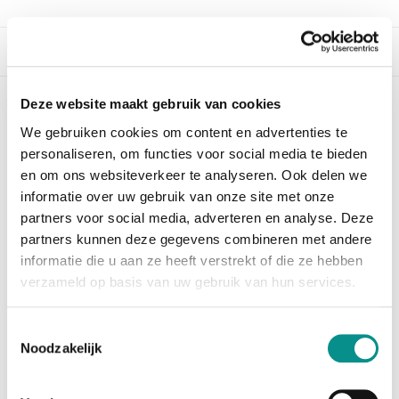
Beschrijving
Deze website maakt gebruik van cookies
Sonnet Long-Range USB Bluetooth 4.0
We gebruiken cookies om content en advertenties te
Micro Adapter | Tweedekans
personaliseren, om functies voor social media te bieden
*Een tweedekans artikel is een product dat
en om ons websiteverkeer te analyseren. Ook delen we
geretourneerd is door de klant, omdat het verkeerd
informatie over uw gebruik van onze site met onze
besteld is of
partners voor social media, adverteren en analyse. Deze
vanwege een andere reden. Deze producten zijn
partners kunnen deze gegevens combineren met andere
uitvoerig getest door onze specialisten, zodat we u
informatie die u aan ze heeft verstrekt of die ze hebben
kunnen
verzameld op basis van uw gebruik van hun services.
garanderen dat ze in goede staat verkeren en
volledig functioneren.*
Toestemmingsselectie
Verbetert Bluetooth prestaties van xMac mini Server,
Noodzakelijk
RackMac mini, DuoModo xMac mini module en
Mac en
Windows computers