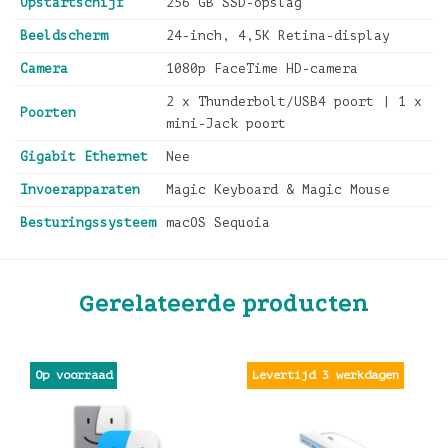
Opstartschijf
256 GB SSD-opslag
Beeldscherm
24-inch, 4,5K Retina-display
Camera
1080p FaceTime HD-camera
2 x Thunderbolt/USB4 poort | 1 x
Poorten
mini-Jack poort
Gigabit Ethernet
Nee
Invoerapparaten
Magic Keyboard & Magic Mouse
Besturingssysteem
macOS Sequoia
Gerelateerde producten
Levertijd 3 werkdagen
Op voorraad