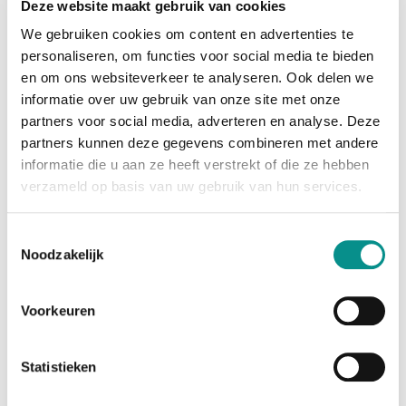
Deze website maakt gebruik van cookies
met iPhone, dus je berichten en telefoontjes gaan
direct naar je iMac. En met een scala aan kleuren om
We gebruiken cookies om content en advertenties te
uit te
personaliseren, om functies voor social media te bieden
kiezen, wordt deze all‐in‐one helemaal van jou.
en om ons websiteverkeer te analyseren. Ook delen we
informatie over uw gebruik van onze site met onze
Kleine chip. Immense vooruitgang.
partners voor social media, adverteren en analyse. Deze
De Apple M4-chip combineert een heel systeem op één
partners kunnen deze gegevens combineren met andere
chip: processor, graphics én geheugen. Zo gaat alles
informatie die u aan ze heeft verstrekt of die ze hebben
razendsnel, van familiefoto’s bewerken tot kolossale
verzameld op basis van uw gebruik van hun services.
RAW-bibliotheken beheren in Lightroom. Ontdek een
nieuwe
wereld aan grafisch veeleisende games. Safari is
Toestemmingsselectie
sneller dan ooit en je kunt probleemloos
Noodzakelijk
honderden tabbladen tegelijk open laten staan. iMac
blijft intussen volkomen stil en koel. En de M4-chip
Voorkeuren
is speciaal
ontwikkeld voor macOS Sonoma, dus je kunt op je Mac
aan de slag met je favoriete iPhone- en iPad- apps.
Statistieken
Dat is
het voordeel van hardware, software en chip in één