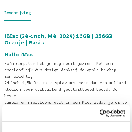
Beschrijving
iMac (24-inch, M4, 2024) 16GB | 256GB |
Oranje | Basis
Hallo iMac.
Zo’n computer heb je nog nooit gezien. Met een
ongelooflijk dun design dankzij de Apple M4‐chip.
Een prachtig
24‐inch 4,5K Retina-display met meer dan een miljard
kleuren voor verbluffend gedetailleerd beeld. De
beste
camera en microfoons ooit in een Mac, zodat je er op
je best uitziet en luid en duidelijk te horen bent.
En zes
speakers voor kamervullend geluid, zodat je nog meer
geniet van films en muziek. Hij werkt naadloos samen