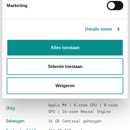
ontwerp.
Marketing
Wordt dit uw nieuwe Mac?
Deze
iMac 24-inch M4 | Zilver (2024)
is standaard
Details tonen
uitgerust met
256GB SSD-opslag
, heeft
16GB
Centraal
geheugen
en wordt aangedreven door de
Apple M4 Chip
met 8-core CPU en 8-core GPU
, uitgevoerd in
Alles toestaan
Oranje
.
Verder is deze iMac voorzien van het
4,5K Retina-
display
voor superscherp beeld en
Selectie toestaan
een intense kleurbeleving,
een
1080p
FaceTime HD-camera,
WiFi 6 en
twee
Thunderbolt 4
poorten.
Weigeren
Apple M4 | 8-core CPU | 8-core
Chip
GPU | 16-core Neural Engine
Geheugen
16 GB Centraal geheugen