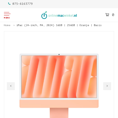
075-6163779
0
MENU
Home
iMac (24-inch, M4, 2024) 16GB | 256GB | Oranje | Basis