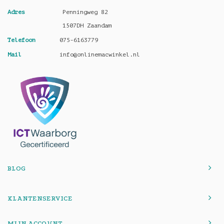
Adres
Penningweg 82
1507DH Zaandam
Telefoon
075-6163779
Mail
info@onlinemacwinkel.nl
BLOG
KLANTENSERVICE
MIJN ACCOUNT