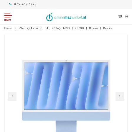
075-6163779
0
MENU
Home
iMac (24-inch, M4, 2024) 16GB | 256GB | Blauw | Basis