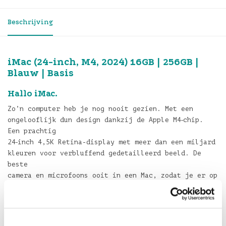
Beschrijving
iMac (24-inch, M4, 2024) 16GB | 256GB |
Blauw | Basis
Hallo iMac.
Zo’n computer heb je nog nooit gezien. Met een
ongelooflijk dun design dankzij de Apple M4‐chip.
Een prachtig
24‐inch 4,5K Retina-display met meer dan een miljard
kleuren voor verbluffend gedetailleerd beeld. De
beste
camera en microfoons ooit in een Mac, zodat je er op
je best uitziet en luid en duidelijk te horen bent.
En zes
speakers voor kamervullend geluid, zodat je nog meer
geniet van films en muziek. Hij werkt naadloos samen