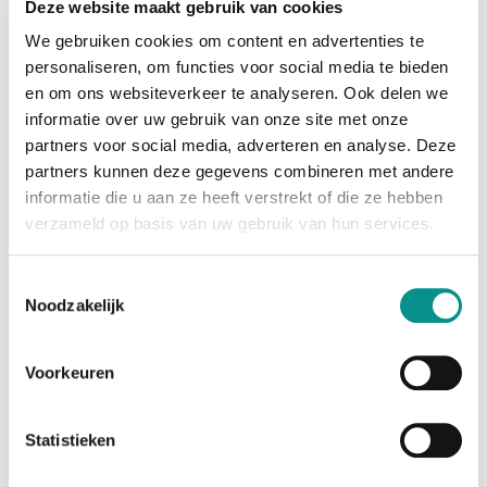
Deze website maakt gebruik van cookies
met iPhone, dus je berichten en telefoontjes gaan
direct naar je iMac. En met een scala aan kleuren om
We gebruiken cookies om content en advertenties te
uit te
personaliseren, om functies voor social media te bieden
kiezen, wordt deze all‐in‐one helemaal van jou.
en om ons websiteverkeer te analyseren. Ook delen we
informatie over uw gebruik van onze site met onze
Kleine chip. Immense vooruitgang.
partners voor social media, adverteren en analyse. Deze
De Apple M4-chip combineert een heel systeem op één
partners kunnen deze gegevens combineren met andere
chip: processor, graphics én geheugen. Zo gaat alles
informatie die u aan ze heeft verstrekt of die ze hebben
razendsnel, van familiefoto’s bewerken tot kolossale
verzameld op basis van uw gebruik van hun services.
RAW-bibliotheken beheren in Lightroom. Ontdek een
nieuwe
wereld aan grafisch veeleisende games. Safari is
Toestemmingsselectie
sneller dan ooit en je kunt probleemloos
Noodzakelijk
honderden tabbladen tegelijk open laten staan. iMac
blijft intussen volkomen stil en koel. En de M3-chip
Voorkeuren
is speciaal
ontwikkeld voor macOS Sonoma, dus je kunt op je Mac
aan de slag met je favoriete iPhone- en iPad- apps.
Statistieken
Dat is
het voordeel van hardware, software en chip in één