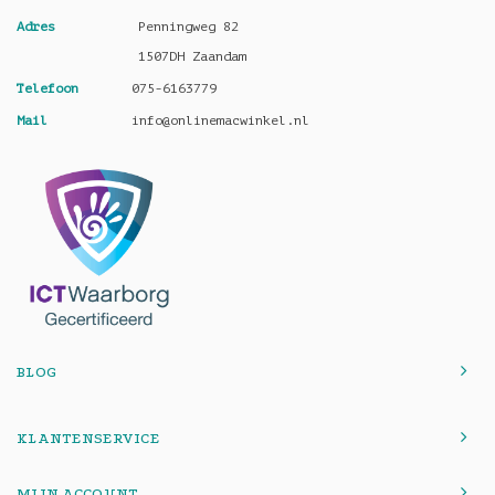
Adres
Penningweg 82
1507DH Zaandam
Telefoon
075-6163779
Mail
info@onlinemacwinkel.nl
BLOG
KLANTENSERVICE
MIJN ACCOUNT