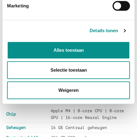
ontwerp.
Marketing
Wordt dit uw nieuwe Mac?
Deze
iMac 24-inch M4 | Blauw (2024)
is standaard
Details tonen
uitgerust met
256GB SSD-opslag
, heeft
16GB
Centraal
geheugen
en wordt aangedreven door de
Apple M4 Chip
met 8-core CPU en 8-core GPU
, uitgevoerd in
Alles toestaan
Blauw
.
Verder is deze iMac voorzien van het
4,5K Retina-
display
voor superscherp beeld en
Selectie toestaan
een intense kleurbeleving,
een
1080p
FaceTime HD-camera,
WiFi 6 en
twee
Thunderbolt 4
poorten.
Weigeren
Apple M4 | 8-core CPU | 8-core
Chip
GPU | 16-core Neural Engine
Geheugen
16 GB Centraal geheugen