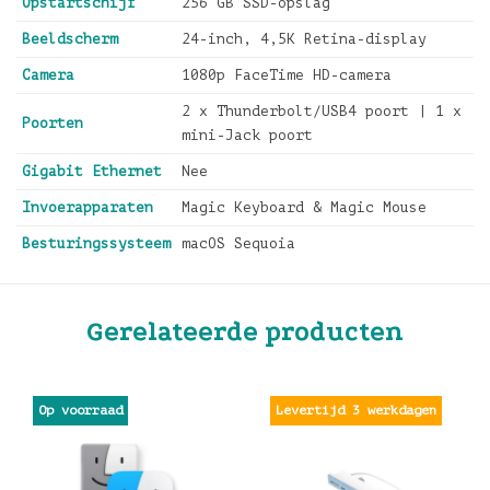
Opstartschijf
256 GB SSD-opslag
Beeldscherm
24-inch, 4,5K Retina-display
Camera
1080p FaceTime HD-camera
2 x Thunderbolt/USB4 poort | 1 x
Poorten
mini-Jack poort
Gigabit Ethernet
Nee
Invoerapparaten
Magic Keyboard & Magic Mouse
Besturingssysteem
macOS Sequoia
Gerelateerde producten
Levertijd 3 werkdagen
Op voorraad