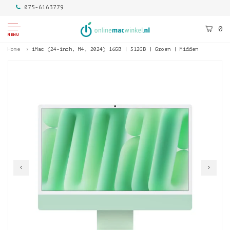
075-6163779
0
MENU
Home
iMac (24-inch, M4, 2024) 16GB | 512GB | Groen | Midden