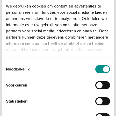
kiezen, wordt deze all‐in‐one helemaal van jou.
We gebruiken cookies om content en advertenties te
Kleine chip. Immense vooruitgang.
personaliseren, om functies voor social media te bieden
en om ons websiteverkeer te analyseren. Ook delen we
De Apple M4-chip combineert een heel systeem op één
informatie over uw gebruik van onze site met onze
chip: processor, graphics én geheugen. Zo gaat alles
razendsnel, van familiefoto’s bewerken tot kolossale
partners voor social media, adverteren en analyse. Deze
RAW-bibliotheken beheren in Lightroom. Ontdek een
partners kunnen deze gegevens combineren met andere
nieuwe
informatie die u aan ze heeft verstrekt of die ze hebben
wereld aan grafisch veeleisende games. Safari is
verzameld op basis van uw gebruik van hun services.
sneller dan ooit en je kunt probleemloos
honderden tabbladen tegelijk open laten staan. iMac
Toestemmingsselectie
blijft intussen volkomen stil en koel. En de M4-chip
Noodzakelijk
is speciaal
ontwikkeld voor macOS Sonoma, dus je kunt op je Mac
aan de slag met je favoriete iPhone- en iPad- apps.
Voorkeuren
Dat is
het voordeel van hardware, software en chip in één
ontwerp.
Statistieken
Wordt dit uw nieuwe Mac?