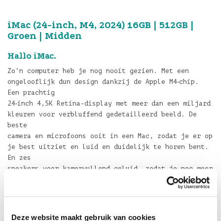
iMac (24-inch, M4, 2024) 16GB | 512GB |
Groen | Midden
Hallo iMac.
Zo’n computer heb je nog nooit gezien. Met een
ongelooflijk dun design dankzij de Apple M4‐chip.
Een prachtig
24‐inch 4,5K Retina-display met meer dan een miljard
kleuren voor verbluffend gedetailleerd beeld. De
beste
camera en microfoons ooit in een Mac, zodat je er op
je best uitziet en luid en duidelijk te horen bent.
En zes
speakers voor kamervullend geluid, zodat je nog meer
geniet van films en muziek. Hij werkt naadloos samen
met iPhone, dus je berichten en telefoontjes gaan
direct naar je iMac. En met een scala aan kleuren om
uit te
Deze website maakt gebruik van cookies