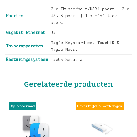
2 x Thunderbolt/USB4 poort | 2 x
Poorten
USB 3 poort | 1 x mini-Jack
poort
Gigabit Ethernet
Ja
Magic Keyboard met TouchID &
Invoerapparaten
Magic Mouse
Besturingssysteem
macOS Sequoia
Gerelateerde producten
Levertijd 3 werkdagen
Op voorraad