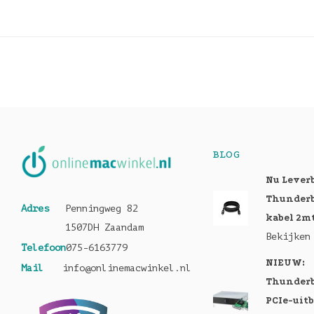
BLOG
Nu Lever
Thunderb
Adres
Penningweg 82
kabel 2m
1507DH Zaandam
Bekijken
Telefoon
075-6163779
NIEUW:
Mail
info@onlinemacwinkel.nl
Thunderb
PCIe-uit