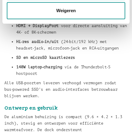
netwerkverbindingen
9× USB 3.2 Gen 2 (10Gbps)
poorten (4× USB‑A, 5×
Weigeren
USB‑C)
HDMI + DisplayPort
voor directe aansluiting van
4K‑ of 8K‑schermen
Hi‑res audio‑in/uit
(24‑bit/192 kHz) met
headset‑jack, microfoon‑jack en RCA‑uitgangen
SD en microSD kaartlezers
140W laptop‑charging
via de Thunderbolt‑5
hostpoort
Alle USB‑poorten leveren verhoogd vermogen zodat
bus‑powered SSD’s en audio‑interfaces betrouwbaar
blijven werken.
Ontwerp en gebruik
De aluminium behuizing is compact (9.6 × 4.2 × 1.3
inch), stevig en ontworpen voor efficiënte
warmteafvoer. De dock ondersteunt