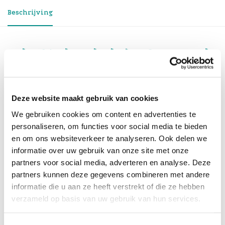
Beschrijving
Echo 21 Thunderbolt 5 SuperDock
Professionele Thunderbolt‑5 dock met
geïntegreerde M.2 NVMe‑opslagoptie, 10GbE en
11 high‑speed poorten
Deze website maakt gebruik van cookies
De
Echo 21 Thunderbolt 5 SuperDock
is een premium
We gebruiken cookies om content en advertenties te
dockingstation ontworpen voor gebruikers die
personaliseren, om functies voor social media te bieden
maximale aansluitmogelijkheden, hoge
en om ons websiteverkeer te analyseren. Ook delen we
doorvoersnelheden en geïntegreerde opslag in één
informatie over uw gebruik van onze site met onze
compacte behuizing willen combineren. Dankzij
partners voor social media, adverteren en analyse. Deze
Thunderbolt 5 levert de dock extreem hoge
partners kunnen deze gegevens combineren met andere
bandbreedte, ondersteunt hij meerdere schermen en
informatie die u aan ze heeft verstrekt of die ze hebben
voorziet hij laptops van tot
140W laadvermogen
via
één enkele kabel.
verzameld op basis van uw gebruik van hun services.
Wat de Echo 21 SuperDock biedt