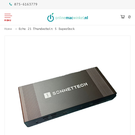
075-6163779
0
MENU
Home
Echo 21 Thunderbolt 5 SuperDock