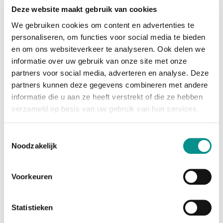
Efficiëntie booster - Breid uw applicatie werkplek
Deze website maakt gebruik van cookies
uit
We gebruiken cookies om content en advertenties te
Perfect voor gebruik met productiviteitssoftware
personaliseren, om functies voor social media te bieden
zoals Microsoft Office, laat deze Sonnet adapter u
en om ons websiteverkeer te analyseren. Ook delen we
meer
informatie over uw gebruik van onze site met onze
efficiënt werken door het uitbreiden van uw
partners voor social media, adverteren en analyse. Deze
werkplek. Of u nu meerdere applicaties op hun eigen
partners kunnen deze gegevens combineren met andere
scherm moet
informatie die u aan ze heeft verstrekt of die ze hebben
openen, code bewerken of het in detail bekijken van
verzameld op basis van uw gebruik van hun services.
een grote spreadsheet op een groter scherm, spiegel
uw
laptop's beeldscherm naar een groter beeldscherm, de
Toestemmingsselectie
Sonnet DisplayLink Dual DisplayPort adapter voor M1
Noodzakelijk
en M2 Mac's maakt het mogelijk.
Voorkeuren
Ga full-screen - Surf op het web, kijk video's
Zelfs als u geen productiviteitssoftware gebruikt,
kan het scherm uw zicht belemmeren. Ga groot - de
Statistieken
Sonnet