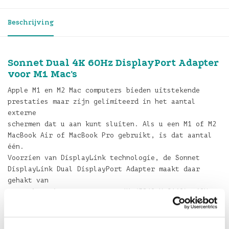
Beschrijving
Sonnet Dual 4K 60Hz DisplayPort Adapter
voor M1 Mac's
Apple M1 en M2 Mac computers bieden uitstekende
prestaties maar zijn gelimiteerd in het aantal
externe
schermen dat u aan kunt sluiten. Als u een M1 of M2
MacBook Air of MacBook Pro gebruikt, is dat aantal
één.
Voorzien van DisplayLink technologie, de Sonnet
DisplayLink Dual DisplayPort Adapter maakt daar
gehakt van
en stelt u in staat om twee 4K (3840 X 2160) @60Hz
DisplayPort beeldschermen op een enkele poort op uw
computer.