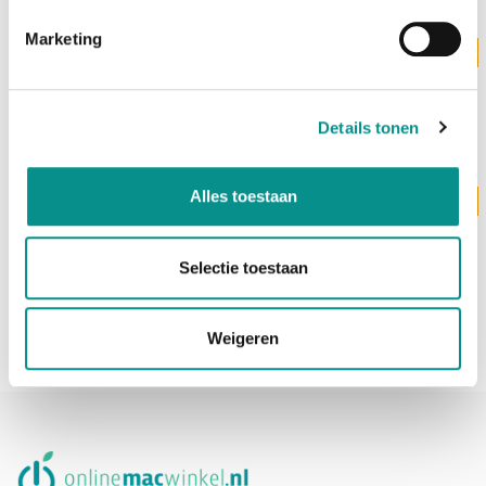
Marketing
Levertijd 3 werkdagen
OWC
48GB RAM Kit (3x16GB) Mac Pro Early 2009 tot Mid
2012
€159,00
Details tonen
Alles toestaan
Levertijd 3 werkdagen
OWC
8GB RAM Kit (2x4GB) Mac Pro Early 2008
€119,00
Selectie toestaan
Weigeren