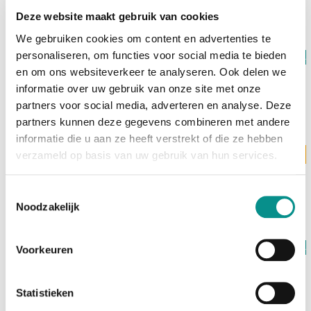
€1.099,00
Deze website maakt gebruik van cookies
We gebruiken cookies om content en advertenties te
personaliseren, om functies voor social media te bieden
Op voorraad
OWC
en om ons websiteverkeer te analyseren. Ook delen we
8GB RAM Kit (2x4GB) Mac Pro 2009 tot 2012
informatie over uw gebruik van onze site met onze
€79,00
partners voor social media, adverteren en analyse. Deze
partners kunnen deze gegevens combineren met andere
informatie die u aan ze heeft verstrekt of die ze hebben
verzameld op basis van uw gebruik van hun services.
Levertijd 3 werkdagen
OWC
16GB RAM Kit (2x8GB) Mac Pro 2009-2012
€89,00
Toestemmingsselectie
Noodzakelijk
Op voorraad
Voorkeuren
OWC
32GB RAM Kit (2x16GB) Mac Pro Early 2009 tot Mid
2012
Statistieken
€139,00