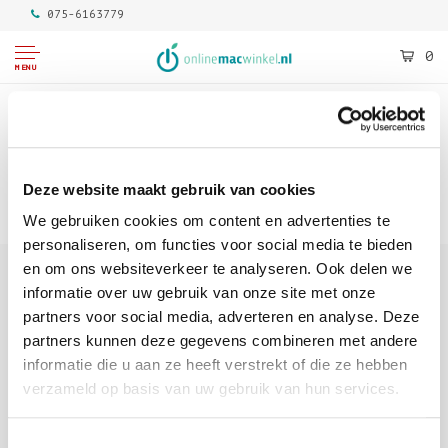
075-6163779
0
MENU
Home
Merken
Seagate
Filters
Deze website maakt gebruik van cookies
Geen producten gevonden!...
We gebruiken cookies om content en advertenties te
personaliseren, om functies voor social media te bieden
en om ons websiteverkeer te analyseren. Ook delen we
informatie over uw gebruik van onze site met onze
partners voor social media, adverteren en analyse. Deze
partners kunnen deze gegevens combineren met andere
informatie die u aan ze heeft verstrekt of die ze hebben
verzameld op basis van uw gebruik van hun services.
Adres
Penningweg 82
1507DH Zaandam
Toestemmingsselectie
Telefoon
075-6163779