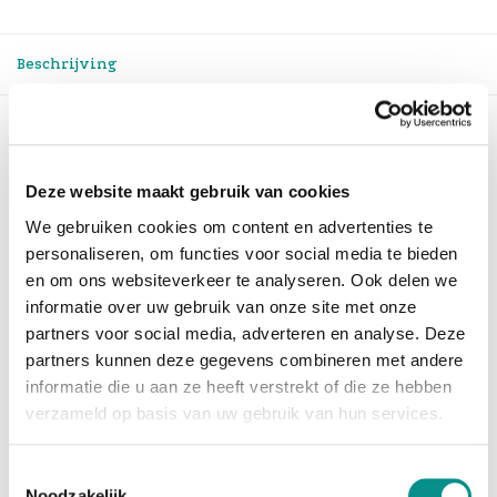
Beschrijving
Apple Studio Display - Standaardglas -
Kantelbare en in hoogte verstelbare
Deze website maakt gebruik van cookies
standaard
We gebruiken cookies om content en advertenties te
Mooie nieuwe vooruitzichten. Zodra u de grote en
personaliseren, om functies voor social media te bieden
ronduit schitterende Studio Display aanzet, bent u
en om ons websiteverkeer te analyseren. Ook delen we
om. Hij is
informatie over uw gebruik van onze site met onze
dun, één en al scherm en zit boordevol fenomenale
partners voor social media, adverteren en analyse. Deze
features. Dus wat u ook doet, op dit prachtige 27-
inch 5K Retina
partners kunnen deze gegevens combineren met andere
beeldscherm komt alles tot leven in fantastische
informatie die u aan ze heeft verstrekt of die ze hebben
kleuren en spectaculaire details.
verzameld op basis van uw gebruik van hun services.
Kijkt wel zo prettig. Het beeld van Studio Display
Toestemmingsselectie
oogt heel natuurlijk dankzij de omgevings­
Noodzakelijk