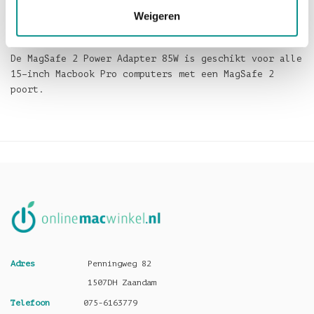
laptop helemaal is opgeladen en dat u de power
Weigeren
adapter dus los kunt koppelen.
De MagSafe 2 Power Adapter 85W is geschikt voor alle
15–inch Macbook Pro computers met een MagSafe 2
poort.
Adres
Penningweg 82
1507DH Zaandam
Telefoon
075-6163779