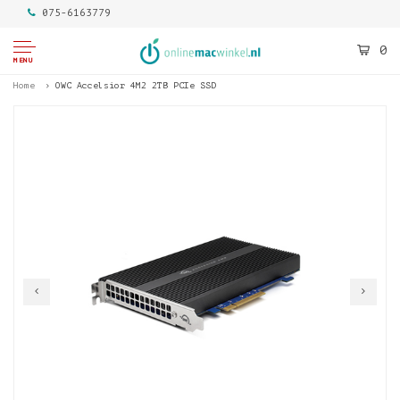
075-6163779
0
MENU
Home
OWC Accelsior 4M2 2TB PCIe SSD