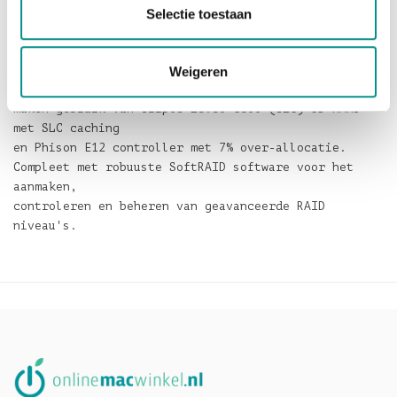
Selectie toestaan
De Accelsior 4M2 is voorzien van maximaal vier P12
M.2 NVMe SSD's, bedekt met een gevinde heatsink
cover die
Weigeren
zorgt voor stille, passieve koeling. Deze SSD's
maken gebruik van Triple-Level Cell (TLC) 3D NAND
met SLC caching
en Phison E12 controller met 7% over-allocatie.
Compleet met robuuste SoftRAID software voor het
aanmaken,
controleren en beheren van geavanceerde RAID
niveau's.