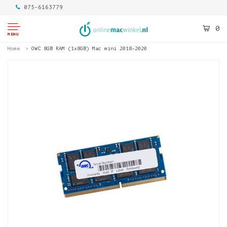
075-6163779
0
MENU
Home
OWC 8GB RAM (1x8GB) Mac mini 2018–2020