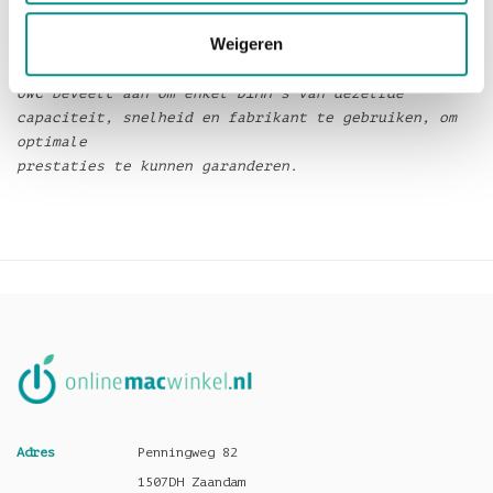
voor
Weigeren
slechts € 49,-.
OWC beveelt aan om enkel DIMM’s van dezelfde
capaciteit, snelheid en fabrikant te gebruiken, om
optimale
prestaties te kunnen garanderen.
Adres
Penningweg 82
1507DH Zaandam