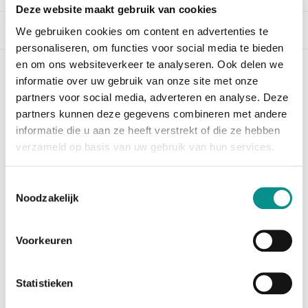
Deze website maakt gebruik van cookies
Beschrijving
We gebruiken cookies om content en advertenties te
personaliseren, om functies voor social media te bieden
en om ons websiteverkeer te analyseren. Ook delen we
informatie over uw gebruik van onze site met onze
OWC 500GB Aura Pro 6G SSD + Envoy kit
partners voor social media, adverteren en analyse. Deze
MacBook Air (2010-2011)
partners kunnen deze gegevens combineren met andere
Te weinig opslagcapaciteit in uw MacBook Air? De OWC
informatie die u aan ze heeft verstrekt of die ze hebben
500GB Aura Pro 6G SSD biedt uitkomst. Vervang de
verzameld op basis van uw gebruik van hun services.
huidige SSD voor deze 500GB grote SSD en u kunt
voorlopig weer even voort.
Toestemmingsselectie
Hier
vindt u de installatiehandleiding voor het
Noodzakelijk
installeren van het besturingssysteem op de nieuwe
schijf.
Voorkeuren
De envoy kit bevat:
1 x 500GB Aura Pro 6G SSD
Statistieken
1 x USB3.0 behuizing voor de SSD uit de MacBook Air
1 x USB3.0 kabel