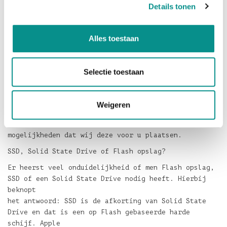
Details tonen
1565MB/s
en een schrijfsnelheid van 1206MB/s, is hij razend
snel. Deze SSD wordt geleverd inclusief een Envoy
Alles toestaan
kit. Dit is
een aluminium behuizing voor de Apple SSD, zodat u
deze kunt blijven gebruiken. Handig om de data terug
Selectie toestaan
te
zetten en verder voor supersnelle externe opslag.
Ziet u het helemaal niet zitten om zelf met een
Weigeren
schroevendraaier aan de slag te gaan? Vraag dan naar
de
mogelijkheden dat wij deze voor u plaatsen.
SSD, Solid State Drive of Flash opslag?
Er heerst veel onduidelijkheid of men Flash opslag,
SSD of een Solid State Drive nodig heeft. Hierbij
beknopt
het antwoord: SSD is de afkorting van Solid State
Drive en dat is een op Flash gebaseerde harde
schijf. Apple