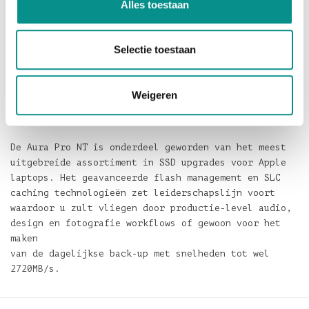
Alles toestaan
grotere om uw Mac de capaciteit te verstrekken om
meer aan te kunnen met de Aura Pro NT. Met tot wel
16x meer opslagcapaciteit en 2720MB/s
Selectie toestaan
lees-/schijfsnelheid, laat deze high-performance SSD
uw Mac de
komende jaren optimaal presteren met een fractie van
Weigeren
de kosten voor het aanschaffen van een nieuwe
machine.
De Aura Pro NT is onderdeel geworden van het meest
uitgebreide assortiment in SSD upgrades voor Apple
laptops. Het geavanceerde flash management en SLC
caching technologieën zet leiderschapslijn voort
waardoor u zult vliegen door productie-level audio,
design en fotografie workflows of gewoon voor het
maken
van de dagelijkse back-up met snelheden tot wel
2720MB/s.