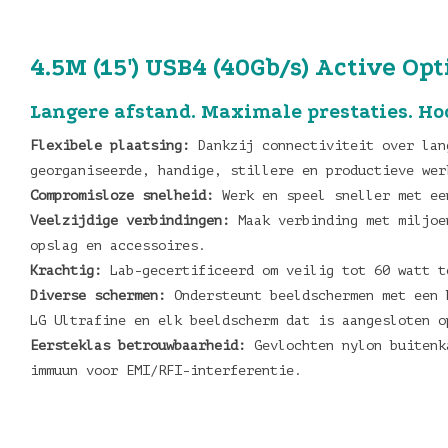
4.5M (15') USB4 (40Gb/s) Active Opt
Langere afstand. Maximale prestaties. H
Flexibele plaatsing:
Dankzij connectiviteit over lan
georganiseerde, handige, stillere en productieve wer
Compromisloze snelheid:
Werk en speel sneller met ee
Veelzijdige verbindingen:
Maak verbinding met miljoen
opslag en accessoires.
Krachtig:
Lab-gecertificeerd om veilig tot 60 watt t
Diverse schermen:
Ondersteunt beeldschermen met een h
LG Ultrafine en elk beeldscherm dat is aangesloten o
Eersteklas betrouwbaarheid:
Gevlochten nylon buitenka
immuun voor EMI/RFI-interferentie.