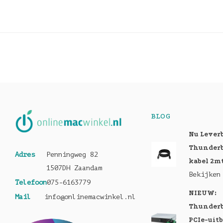
BLOG
Nu Lever
Thunderb
Adres
Penningweg 82
kabel 2m
1507DH Zaandam
Bekijken
Telefoon
075-6163779
NIEUW:
Mail
info@onlinemacwinkel.nl
Thunderb
PCIe-uit