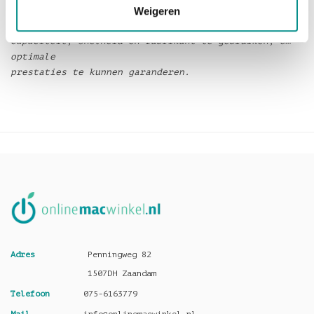
Weigeren
OWC beveelt aan om enkel DIMM’s van dezelfde
capaciteit, snelheid en fabrikant te gebruiken, om
optimale
prestaties te kunnen garanderen.
Adres
Penningweg 82
1507DH Zaandam
Telefoon
075-6163779