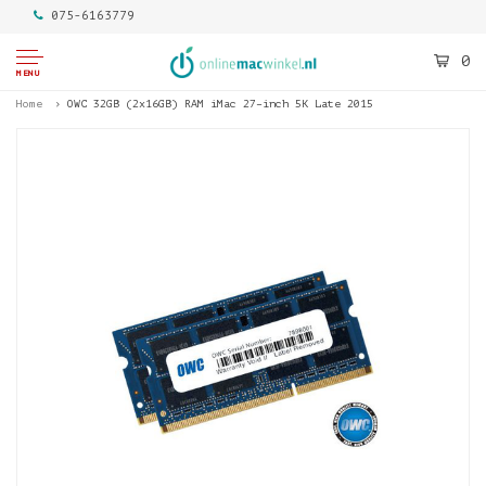
075-6163779
0
MENU
Home
OWC 32GB (2x16GB) RAM iMac 27–inch 5K Late 2015