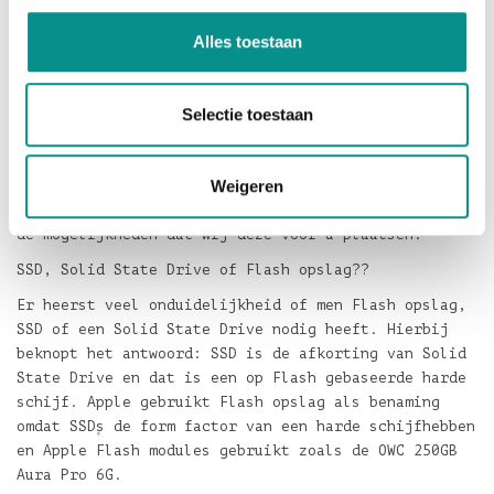
De SSD is geschikt voor de volgende MacBook Air
modellen:
Alles toestaan
MacBook Air 11" Late 2010 Model: MacBookAir3.1
MacBook Air 13" Late 2010 Model: MacBookAir3.2
Selectie toestaan
MacBook Air 11" Mid 2011 Model: MacBookAir4.1
MacBook Air 13" Mid 2011 Model: MacBookAir4.2
Weigeren
Ziet u het helemaal niet zitten om zelf met een
schroevendraaier aan de slag te gaan? Vraag dan naar
de mogelijkheden dat wij deze voor u plaatsen.
SSD, Solid State Drive of Flash opslag??
Er heerst veel onduidelijkheid of men Flash opslag,
SSD of een Solid State Drive nodig heeft. Hierbij
beknopt het antwoord: SSD is de afkorting van Solid
State Drive en dat is een op Flash gebaseerde harde
schijf. Apple gebruikt Flash opslag als benaming
omdat SSD۪s de form factor van een harde schijfhebben
en Apple Flash modules gebruikt zoals de OWC 250GB
Aura Pro 6G.