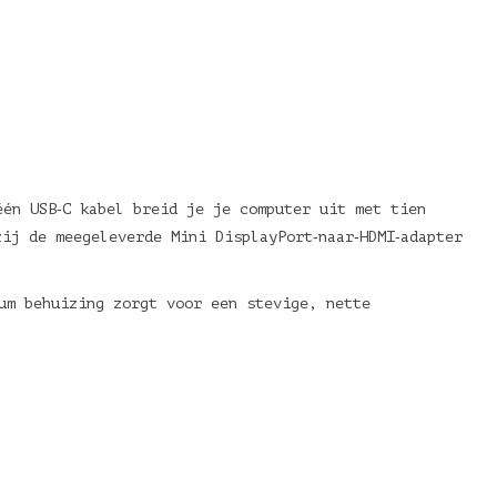
één USB‑C kabel breid je je computer uit met tien
ij de meegeleverde Mini DisplayPort‑naar‑HDMI‑adapter
um behuizing zorgt voor een stevige, nette