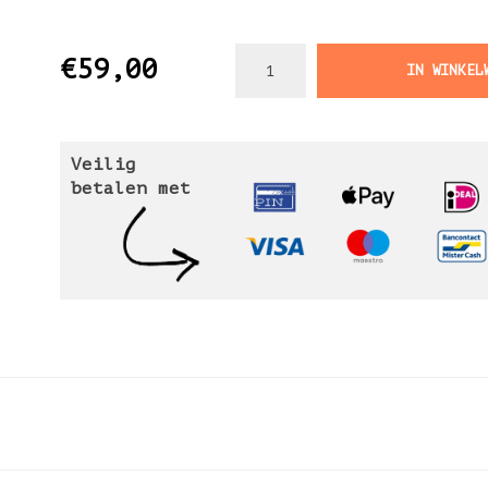
€59,00
IN WINKEL
Veilig
betalen met