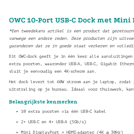
OWC 10‑Port USB‑C Dock met Mini 
*Een tweedekans artikel is een product dat geretourn
vanwege een andere reden. Deze producten zijn uitvoe
garanderen dat ze in goede staat verkeren en volledi
Dit OWC‑dock geeft je in één keer alle aansluitingen
extra poorten, waaronder USB‑A, USB‑C, Gigabit Ethern
sluit je eenvoudig een 4K‑scherm aan.
Het dock levert tot 60W stroom aan je laptop, zodat 
uitstraling op je bureau. Ideaal voor thuiswerk, kan
Belangrijkste kenmerken
10 extra poorten via één USB‑C kabel
2× USB‑C en 4× USB‑A (5Gb/s)
Mini DisplayPort + HDMI‑adapter (4K @ 30Hz)