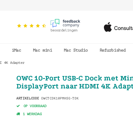
beoordelingen
iMac
Mac mini
Mac Studio
Refurbished
MI 4K Adapter
OWC 10‑Port USB‑C Dock met Mi
DisplayPort naar HDMI 4K Adap
ARTIKELCODE
OWCTCDK10PMHSG-TDK
OP VOORRAAD
1 WERKDAG