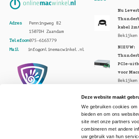
Nu Lever
Thunderb
Adres
Penningweg 82
kabel 2m
1507DH Zaandam
Bekijken
Telefoon
075-6163779
NIEUW:
Mail
info@onlinemacwinkel.nl
Thunderb
PCIe-uit
voor Mac
Bekijken
Nu te bes
Deze website maakt gebru
MacBook 
We gebruiken cookies om c
Pro en M
bieden en om ons websitev
Bekijken
site met onze partners vo
Nu lever
combineren met andere inf
uw gebruik van hun servic
Helios 5S