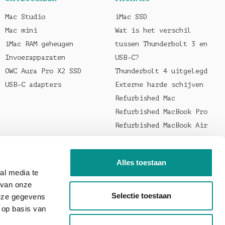
Mac Studio
iMac SSD
Mac mini
Wat is het verschil
iMac RAM geheugen
tussen Thunderbolt 3 en
Invoerapparaten
USB-C?
OWC Aura Pro X2 SSD
Thunderbolt 4 uitgelegd
USB-C adapters
Externe harde schijven
Refurbished Mac
Refurbished MacBook Pro
Refurbished MacBook Air
Welke oplader voor je
MacBook?
Alles toestaan
al media te
 van onze
Selectie toestaan
deze gegevens
 op basis van