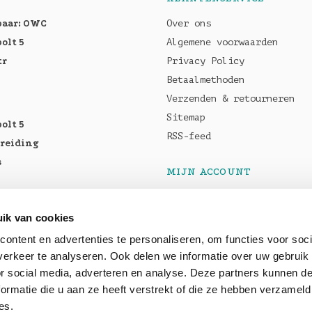
baar: OWC
Over ons
olt 5
Algemene voorwaarden
tr
Privacy Policy
Betaalmethoden
Verzenden & retourneren
Sitemap
olt 5
RSS-feed
breiding
s
MIJN ACCOUNT
Registreren
tellen:
Mijn bestellingen
ik van cookies
Pro M5
Mijn tickets
ontent en advertenties te personaliseren, om functies voor soci
5 Max
erkeer te analyseren. Ook delen we informatie over uw gebruik
or social media, adverteren en analyse. Deze partners kunnen 
baar: OWC
ormatie die u aan ze heeft verstrekt of die ze hebben verzameld
es.