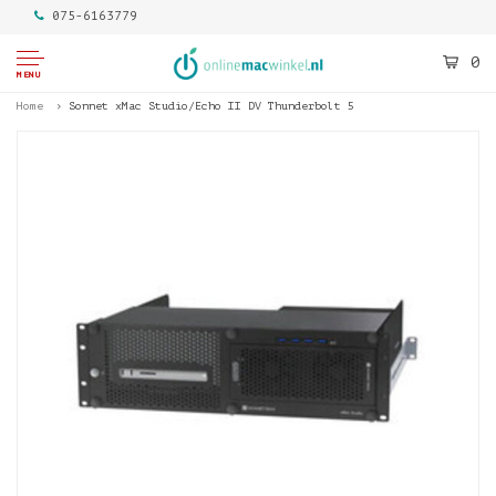
075-6163779
0
MENU
Home
Sonnet xMac Studio/Echo II DV Thunderbolt 5