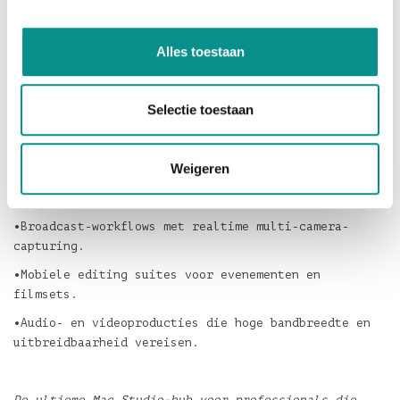
houden. Het frontpaneel bevat een stroomknop en
extra USB-aansluitingen voor snelle toegang tot
randapparatuur.
Alles toestaan
Deze oplossing is ideaal voor gebruikers die
onderweg of op locatie een complete postproductie-
Selectie toestaan
of live-productieset nodig hebben, zonder in te
leveren op prestaties. De behuizing biedt efficiënte
koeling, eenvoudige toegang tot interne componenten
Weigeren
en bescherming tijdens transport.
Praktische toepassingen:
•Broadcast-workflows met realtime multi-camera-
capturing.
•Mobiele editing suites voor evenementen en
filmsets.
•Audio- en videoproducties die hoge bandbreedte en
uitbreidbaarheid vereisen.
De ultieme Mac Studio-hub voor professionals die