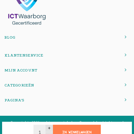
BLOG
KLANTENSERVICE
MIJN ACCOUNT
CATEGORIEËN
PAGINA'S
© Copyright 2026 onlinemacwinkel - Powered by
Lightspeed
-
Theme by
Shopmonkey
+
IN WINKELWAGEN