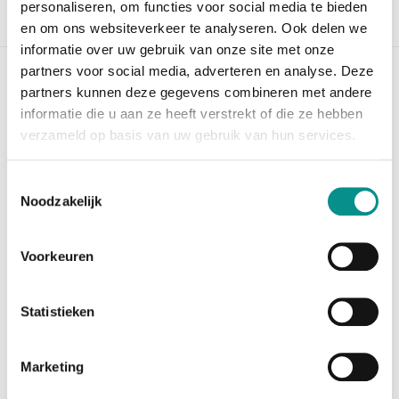
personaliseren, om functies voor social media te bieden
Beschrijving
en om ons websiteverkeer te analyseren. Ook delen we
informatie over uw gebruik van onze site met onze
partners voor social media, adverteren en analyse. Deze
OWC Thunderbolt 3 mini Dock |
partners kunnen deze gegevens combineren met andere
Tweedekans
informatie die u aan ze heeft verstrekt of die ze hebben
verzameld op basis van uw gebruik van hun services.
*Een tweedekans artikel is een product dat
geretourneerd is door de klant, omdat het verkeerd
besteld is of
Toestemmingsselectie
vanwege een andere reden. Deze producten zijn
Noodzakelijk
uitvoerig getest door onze specialisten, zodat we u
kunnen
Voorkeuren
garanderen dat ze in goede staat verkeren en
volledig functioneren.*
Het OWC Thunderbolt 3 mini Dock benut de
Statistieken
mogelijkheden maximaal van uw MacBook's Thunderbolt
3 poorten
–snelle data overdracht, dual 4K display
Marketing
ondersteuning en oplaadondersteuning voor kleine