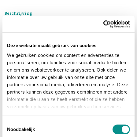
Beschrijving
Sonnet AVB TB3 naar Gigabit Ethernet
Adapter
Deze website maakt gebruik van cookies
De Avid Pro Tools | Carbon audio interface voor
We gebruiken cookies om content en advertenties te
muziekproductie wordt omschreven als een creatieve
personaliseren, om functies voor social media te bieden
game
en om ons websiteverkeer te analyseren. Ook delen we
changer; zijn innovatieve gebruik van 8 interne HDX
informatie over uw gebruik van onze site met onze
processoren en een aangepaste FPGA stellen u in
partners voor social media, adverteren en analyse. Deze
staat om
partners kunnen deze gegevens combineren met andere
te volgen en monitoren met vrijwel geen latency
informatie die u aan ze heeft verstrekt of die ze hebben
wanneer gebruik wordt gemaakt van AAX DSP plug-ins.
verzameld op basis van uw gebruik van hun services.
Aangezien Carbon enkel op uw Mac via Ethernet
verbinding maakt met een eigen versie van AVB
(Audio Video
Toestemmingsselectie
Briding, aka IEEE 802.1), zult u een voor AVB
Noodzakelijk
geschikte Thunderbolt Gigabit Ethernet adapter nodig