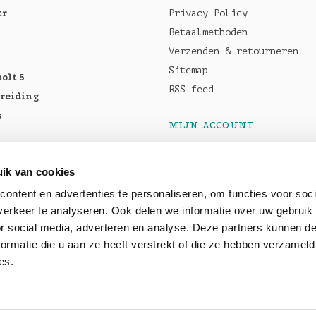
tr
Privacy Policy
Betaalmethoden
Verzenden & retourneren
Sitemap
olt 5
RSS-feed
breiding
s
MIJN ACCOUNT
Registreren
tellen:
Mijn bestellingen
ik van cookies
Pro M5
Mijn tickets
ontent en advertenties te personaliseren, om functies voor soci
5 Max
erkeer te analyseren. Ook delen we informatie over uw gebruik
or social media, adverteren en analyse. Deze partners kunnen 
baar: OWC
ormatie die u aan ze heeft verstrekt of die ze hebben verzameld
es.