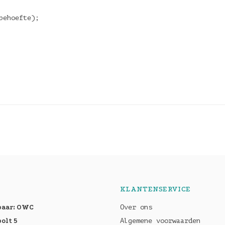
behoefte);
KLANTENSERVICE
baar: OWC
Over ons
olt 5
Algemene voorwaarden