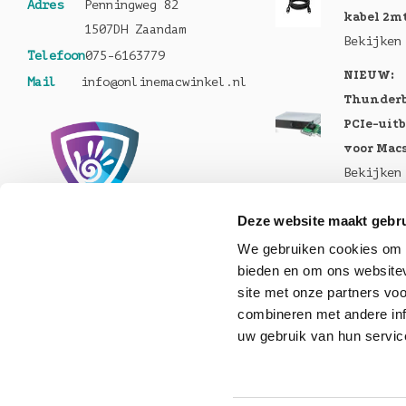
Adres
Penningweg 82
kabel 2m
1507DH Zaandam
Bekijken
Telefoon
075-6163779
NIEUW:
Mail
info@onlinemacwinkel.nl
Thunderb
PCIe-uit
voor Mac
Bekijken
Nu te bes
Deze website maakt gebru
MacBook 
We gebruiken cookies om c
Pro en M
bieden en om ons websitev
Bekijken
site met onze partners vo
Nu lever
combineren met andere inf
uw gebruik van hun servic
Helios 5S
Bekijken