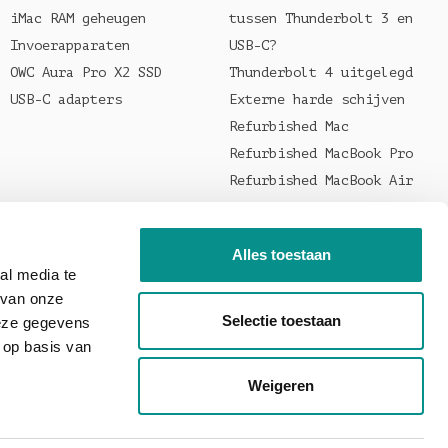
iMac RAM geheugen
tussen Thunderbolt 3 en
Invoerapparaten
USB-C?
OWC Aura Pro X2 SSD
Thunderbolt 4 uitgelegd
USB-C adapters
Externe harde schijven
Refurbished Mac
Refurbished MacBook Pro
Refurbished MacBook Air
Welke oplader voor je
MacBook?
Alles toestaan
al media te
 van onze
Selectie toestaan
deze gegevens
 op basis van
Weigeren