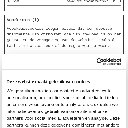
SESS#
www.onlinemacwinkel.nl
Hou
Voorkeuren (1)
Voorkeurscookies zorgen ervoor dat een website
informatie kan onthouden die van invloed is op het
gedrag en de vormgeving van de website, zoals de
taal van uw voorkeur of de regio waar u woont.
Naam
Aanbieder
Doel
klaviyoOnsite
Klaviyo
De cookie wordt gebruikt om 
Deze website maakt gebruik van cookies
Statistieken (1)
We gebruiken cookies om content en advertenties te
Statistische cookies helpen eigenaren van websites
personaliseren, om functies voor social media te bieden
begrijpen hoe bezoekers hun website gebruiken,
en om ons websiteverkeer te analyseren. Ook delen we
door anoniem gegevens te verzamelen en te
rapporteren.
informatie over uw gebruik van onze site met onze
partners voor social media, adverteren en analyse. Deze
Naam
Aanbieder
Doel
partners kunnen deze gegevens combineren met andere