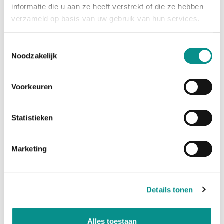
__kla_id
Klaviyo
Deze cookie wordt gebruikt om geg
informatie die u aan ze heeft verstrekt of die ze hebben
verzameld op basis van uw gebruik van hun services.
Marketing (24)
Toestemmingsselectie
Marketingcookies worden gebruikt om bezoekers te
Noodzakelijk
volgen wanneer ze verschillende websites bezoeken.
Hun doel is advertenties weergeven die zijn
toegesneden op en relevant zijn voor de
Voorkeuren
individuele gebruiker. Deze advertenties worden zo
waardevoller voor uitgevers en externe
adverteerders.
Statistieken
Naam
Aanbieder
$last_referrer
Klaviyo
Marketing
$referrer
Klaviyo
__kl_key
Klaviyo
Details tonen
__Secure-ROLLOUT_TOKEN
YouTube
__Secure-YEC
Webshopapp.com
__Secure-YNID
YouTube
Alles toestaan