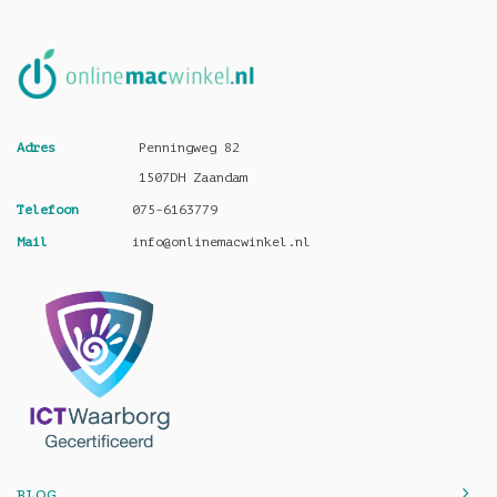
Adres
Penningweg 82
1507DH Zaandam
Telefoon
075-6163779
Mail
info@onlinemacwinkel.nl
BLOG