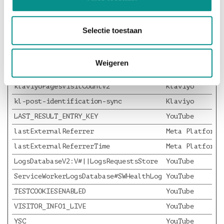
_fbp
Meta Platforms
_ga
Google
Selectie toestaan
_ga_#
Google
_gcl_au
Google
Weigeren
_gcl_ls
Google
klaviyoPagesVisitCountV2
Klaviyo
kl-post-identification-sync
Klaviyo
LAST_RESULT_ENTRY_KEY
YouTube
lastExternalReferrer
Meta Platforms
lastExternalReferrerTime
Meta Platforms
LogsDatabaseV2:V#||LogsRequestsStore
YouTube
ServiceWorkerLogsDatabase#SWHealthLog
YouTube
TESTCOOKIESENABLED
YouTube
VISITOR_INFO1_LIVE
YouTube
YSC
YouTube