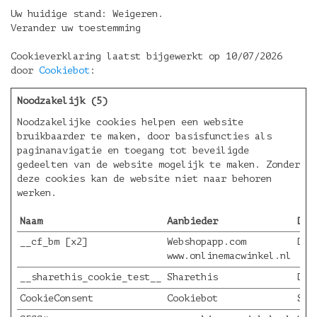
Uw huidige stand: Weigeren.
Verander uw toestemming
Cookieverklaring laatst bijgewerkt op 10/07/2026
door
Cookiebot
:
Noodzakelijk (5)
Noodzakelijke cookies helpen een website
bruikbaarder te maken, door basisfuncties als
paginanavigatie en toegang tot beveiligde
gedeelten van de website mogelijk te maken. Zonder
deze cookies kan de website niet naar behoren
werken.
Naam
Aanbieder
Doe
__cf_bm [x2]
Webshopapp.com
Dez
www.onlinemacwinkel.nl
__sharethis_cookie_test__
Sharethis
Dez
CookieConsent
Cookiebot
Sla