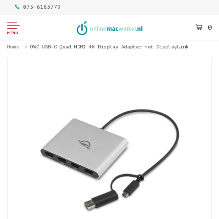
075-6163779
0
MENU
Home
OWC USB-C Quad HDMI 4K Display Adapter met DisplayLink