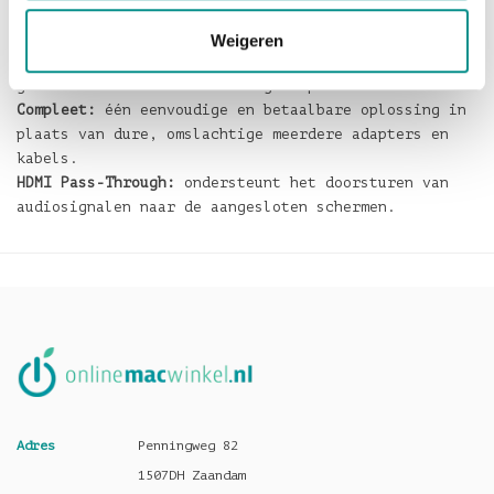
Handig:
bus-powered via de geïntegreerde USB-C kabel
van 30 cm, dus overal te gebruiken.
Weigeren
Krachtig:
tot 90W pass-through stroomvoorziening bij
gebruik met een USB-C-voedingsadapter.
Compleet:
één eenvoudige en betaalbare oplossing in
plaats van dure, omslachtige meerdere adapters en
kabels.
HDMI Pass-Through:
ondersteunt het doorsturen van
audiosignalen naar de aangesloten schermen.
Adres
Penningweg 82
1507DH Zaandam