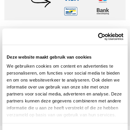
Sinds 2006 uw Mac specialist
30 dagen bedenktijd
Deze website maakt gebruik van cookies
Vandaag besteld, morgen in huis
We gebruiken cookies om content en advertenties te
personaliseren, om functies voor social media te bieden
beoordelingen
en om ons websiteverkeer te analyseren. Ook delen we
informatie over uw gebruik van onze site met onze
partners voor social media, adverteren en analyse. Deze
partners kunnen deze gegevens combineren met andere
informatie die u aan ze heeft verstrekt of die ze hebben
verzameld op basis van uw gebruik van hun services.