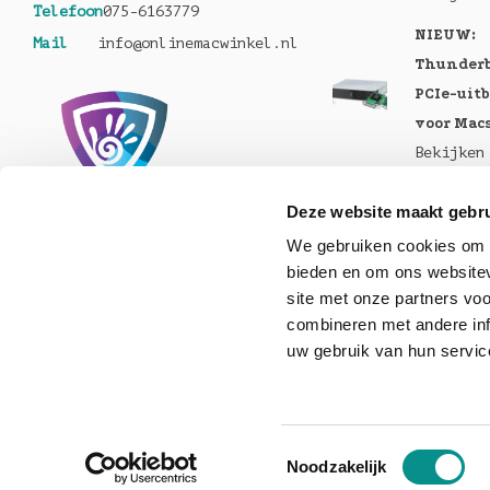
Telefoon
075-6163779
NIEUW:
Mail
info@onlinemacwinkel.nl
Thunderb
PCIe-uit
voor Mac
Bekijken
Nu te bes
Deze website maakt gebru
MacBook 
We gebruiken cookies om c
Pro en M
bieden en om ons websitev
Bekijken
site met onze partners vo
Nu lever
combineren met andere inf
uw gebruik van hun servic
Helios 5S
Bekijken
Toestemmingsselectie
Noodzakelijk
© Copyright 2026 onlinemacwinkel - Powered by
Lights