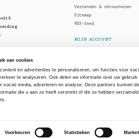
Verzenden & retourneren
Sitemap
olt 5
RSS-feed
breiding
s
MIJN ACCOUNT
Registreren
tellen:
Mijn bestellingen
ik van cookies
Pro M5
Mijn tickets
ontent en advertenties te personaliseren, om functies voor soci
5 Max
erkeer te analyseren. Ook delen we informatie over uw gebruik
or social media, adverteren en analyse. Deze partners kunnen 
baar: OWC
ormatie die u aan ze heeft verstrekt of die ze hebben verzameld
es.
Voorkeuren
Statistieken
Market
peed
- Theme by
Shopmonkey