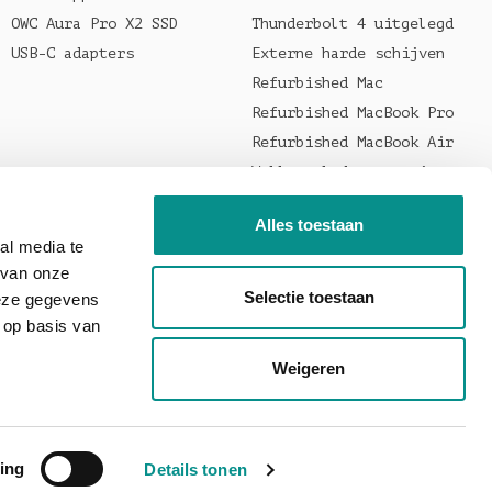
OWC Aura Pro X2 SSD
Thunderbolt 4 uitgelegd
USB-C adapters
Externe harde schijven
Refurbished Mac
Refurbished MacBook Pro
Refurbished MacBook Air
Welke oplader voor je
MacBook?
Alles toestaan
al media te
 van onze
Selectie toestaan
deze gegevens
 op basis van
Weigeren
ing
Details tonen