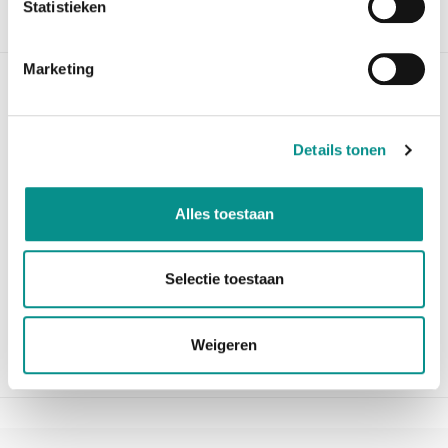
Statistieken
Beschrijving
Marketing
OWC Envoy kit voor MacBook Air SSD
(2012)
Details tonen
Met de Envoy kit voor de MacBook Air 2012 maakt u
van uw SSD op eenvoudige wijze een externe SSD.
Ideaal
Alles toestaan
als u uw oude SSD nog wilt blijven gebruiken als
extra externe opslag.
Selectie toestaan
De envoy kit bevat:
1 x USB3.0 behuizing voor de SSD uit de MacBook Air
1 x USB3.0 kabel
Weigeren
1 x draagzakje voor de envoy kit