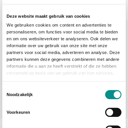
Deze website maakt gebruik van cookies
We gebruiken cookies om content en advertenties te
Sinds 2006 uw Mac specialist
personaliseren, om functies voor social media te bieden
en om ons websiteverkeer te analyseren. Ook delen we
30 dagen bedenktijd
informatie over uw gebruik van onze site met onze
Vandaag besteld, morgen in huis
partners voor social media, adverteren en analyse. Deze
partners kunnen deze gegevens combineren met andere
informatie die u aan ze heeft verstrekt of die ze hebben
beoordelingen
verzameld op basis van uw gebruik van hun services.
Toestemmingsselectie
Noodzakelijk
Voorkeuren